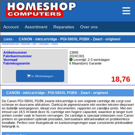
Account
Assortiment
Reparaties
Over ons
CANON - inktcartridge - PGI-580XL PGBK - Zwart - origineel
13895 -
RANDAPPARATUUR
>
PRINTERS
>
INKT
>
ORIGINEEL
>
CANON
Artikelnummer
13895
Fabrikantnummer
2024C001
Voorraad
Levertijd: 2-3 werkdagen
Fabrieksgarantie
6 Maand(en) Garantie
In Winkelwagen
18,76
CANON - inktcartridge - PGI-580XL PGBK - Zwart - origineel
De Canon PGI-580XL PGBK zwarte inktcartridge is een originele cartridge die zorgt voor
scherpe en duurzame afdrukken. Dankzij de pigmentzwarte inkt worden teksten diepzwart
en duidelijk weergegeven, ideaal voor documenten, rapporten en zakelijke prints. Met een
inhoud van 18,5 ml biedt deze XL-cartridge een hogere capaciteit, waardoor je langer kunt
printen zonder vaak te hoeven vervangen. De cartridge is speciaal ontworpen voor Canon
printers en garandeert optimale prestaties, betrouwbare afdrukkwaliteit en probleemloze
installatie. Perfect voor thuisgebruik en kantooromgevingen waar consistente printkwaliteit
belangrijk is.