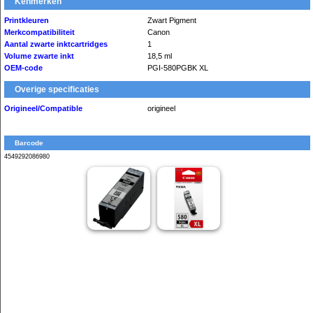
Kenmerken
Printkleuren
Zwart Pigment
Merkcompatibiliteit
Canon
Aantal zwarte inktcartridges
1
Volume zwarte inkt
18,5 ml
OEM-code
PGI-580PGBK XL
Overige specificaties
Origineel/Compatible
origineel
Barcode
4549292086980