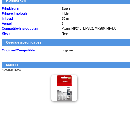
Kenmerken
Printkleuren
Zwart
Printtechnologie
Inkjet
Inhoud
15 ml
Aantal
1
Compatibele producten
Pixma MP240, MP252, MP260, MP480
Kleur
Nee
Overige specificaties
Origineel/Compatible
origineel
Barcode
4960999617008