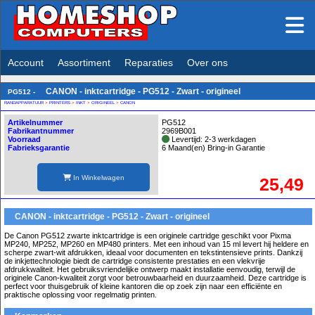
Account
Assortiment
Reparaties
Over ons
CANON - inktcartridge - PG512 - Zwart - origineel
PG512 -
RANDAPPARATUUR
>
PRINTERS
>
INKT
>
ORIGINEEL
>
CANON
Artikelnummer
PG512
Fabrikantnummer
2969B001
Voorraad
Levertijd: 2-3 werkdagen
Fabrieksgarantie
6 Maand(en) Bring-in Garantie
In Winkelwagen
25,49
CANON - inktcartridge - PG512 - Zwart - origineel
De Canon PG512 zwarte inktcartridge is een originele cartridge geschikt voor Pixma
MP240, MP252, MP260 en MP480 printers. Met een inhoud van 15 ml levert hij heldere en
scherpe zwart-wit afdrukken, ideaal voor documenten en tekstintensieve prints. Dankzij
de inkjettechnologie biedt de cartridge consistente prestaties en een vlekvrije
afdrukkwaliteit. Het gebruiksvriendelijke ontwerp maakt installatie eenvoudig, terwijl de
originele Canon-kwaliteit zorgt voor betrouwbaarheid en duurzaamheid. Deze cartridge is
perfect voor thuisgebruik of kleine kantoren die op zoek zijn naar een efficiënte en
praktische oplossing voor regelmatig printen.