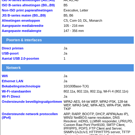
ISO A-series afmetingen (A0...A9)
A4, A5, A6
ISO B-series afmetingen (B0...B9)
B5
Non-ISO print papierafmetingen
Executive, Letter
JIS B-series maten (B0...B9)
B5, B6
Afmetingen enveloppen
C5, Com-10, DL, Monarch
Aangepaste mediabreedte
105 - 216 mm
Aangepaste medialengte
147 - 356 mm
Poorten & interfaces
Direct printen
Ja
USB-poort
Ja
Aantal USB 2.0-poorten
1
Netwerk
Wifi
Ja
Ethernet LAN
Ja
Bekabelingstechnologie
10/100Base-T(X)
Wi-Fi-standaarden
802.11a, 802.11b, 802.11g, Wi-Fi 4 (802.11n)
Wi-Fi Direct
Ja
Ondersteunde beveiligingsalgoritmen
WPA2-AES, 64-bit WEP, WPA2-PSK, 128-bit
WEP, WPA3-SAE, WPA-AES, WPA-PSK, WPA-
TKIP
Ondersteunde network protocollen
ARP, RARP, BOOTP, DHCP, APIPA(Auto IP),
(IPv4)
WINS/ NetBIOS name resolution, DNS
Resolver, mDNS, LLMNR responder, LPR/LPD,
Custom Raw Port/ Port9100, SMTP Client,
IPP/IPPS, POP3, FTP Client and Server,
SNMPv1/v2c/v3, HTTP/HTTPS server, TFTP