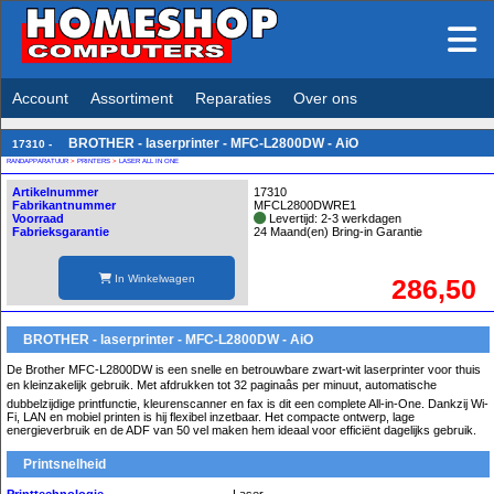
Account
Assortiment
Reparaties
Over ons
BROTHER - laserprinter - MFC-L2800DW - AiO
17310 -
RANDAPPARATUUR
>
PRINTERS
>
LASER ALL IN ONE
Artikelnummer
17310
Fabrikantnummer
MFCL2800DWRE1
Voorraad
Levertijd: 2-3 werkdagen
Fabrieksgarantie
24 Maand(en) Bring-in Garantie
In Winkelwagen
286,50
BROTHER - laserprinter - MFC-L2800DW - AiO
De Brother MFC-L2800DW is een snelle en betrouwbare zwart-wit laserprinter voor thuis
en kleinzakelijk gebruik. Met afdrukken tot 32 paginaâs per minuut, automatische
dubbelzijdige printfunctie, kleurenscanner en fax is dit een complete All-in-One. Dankzij Wi-
Fi, LAN en mobiel printen is hij flexibel inzetbaar. Het compacte ontwerp, lage
energieverbruik en de ADF van 50 vel maken hem ideaal voor efficiënt dagelijks gebruik.
Printsnelheid