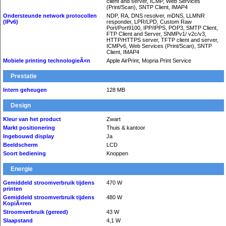
client and server, ICMP, Web Services
(Print/Scan), SNTP Client, IMAP4
Ondersteunde network protocollen
NDP, RA, DNS resolver, mDNS, LLMNR
(IPv6)
responder, LPR/LPD, Custom Raw
Port/Port9100, IPP/IPPS, POP3, SMTP Client,
FTP Client and Server, SNMPv1/ v2c/v3,
HTTP/HTTPS server, TFTP client and server,
ICMPv6, Web Services (Print/Scan), SNTP
Client, IMAP4
Mobiele printing technologieÃ«n
Apple AirPrint, Mopria Print Service
Prestatie
Intern geheugen
128 MB
Design
Kleur van het product
Zwart
Markt positionering
Thuis & kantoor
Ingebouwd display
Ja
Beeldscherm
LCD
Soort bediening
Knoppen
Energie
Gemiddeld stroomverbruik tijdens
470 W
printen
Gemiddeld stroomverbruik tijdens
480 W
KopiÃ«ren
Stroomverbruik (gereed)
43 W
Slaapstand
4,1 W