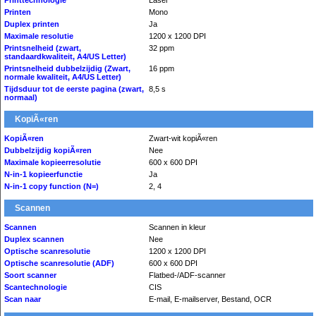
Printtechnologie
Laser
Printen
Mono
Duplex printen
Ja
Maximale resolutie
1200 x 1200 DPI
Printsnelheid (zwart,
32 ppm
standaardkwaliteit, A4/US Letter)
Printsnelheid dubbelzijdig (Zwart,
16 ppm
normale kwaliteit, A4/US Letter)
Tijdsduur tot de eerste pagina (zwart,
8,5 s
normaal)
KopiÃ«ren
KopiÃ«ren
Zwart-wit kopiÃ«ren
Dubbelzijdig kopiÃ«ren
Nee
Maximale kopieerresolutie
600 x 600 DPI
N-in-1 kopieerfunctie
Ja
N-in-1 copy function (N=)
2, 4
Scannen
Scannen
Scannen in kleur
Duplex scannen
Nee
Optische scanresolutie
1200 x 1200 DPI
Optische scanresolutie (ADF)
600 x 600 DPI
Soort scanner
Flatbed-/ADF-scanner
Scantechnologie
CIS
Scan naar
E-mail, E-mailserver, Bestand, OCR