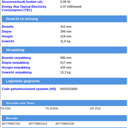
Stroomverbruik (indien uit)
0,08 W
Energy Star Typical Electricity
0,37 kWh/week
Consumption (TEC)
Gewicht en omvang
Breedte
410 mm
Diepte
399 mm
Hoogte
319 mm
Gewicht
11,6 kg
Verpakking
Breedte verpakking
580 mm
Diepte verpakking
517 mm
Hoogte verpakking
434 mm
Gewicht verpakking
15,3 kg
Logistieke gegevens
Code geharmoniseerd systeem (HS)
8443310000
Geschikt voor Toner:
TN-2510
TN-2510XL
DR-2510
Barcode
4977766827331
4977766831413
4977766831536