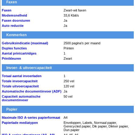
Faxen
Faxen
Zwart-wit faxen
Modemsnelheid
33,6 Kbit/s
Faxen doorsturen
Ja
Auto reductie
Ja
Kenmerken
Gebruiksindicatie (maximaal)
2500 pagina's per maand
Duplex functies
Printen
Aantal printcartridges
1
Printkleuren
Zwart
Invoer- & uitvoercapaciteit
Totaal aantal invoerladen
1
Totale invoercapaciteit
250 vel
Totale uitvoercapaciteit
120 vel
Automatische documentinvoer (ADF)
Ja
Capaciteit automatische
50 vel
documentinvoer
Papier
Maximale ISO A-series papierformaat
A4
Papierlade mediatypen
Enveloppen, Labels, Normaal papier,
Gerecycled papier, Dik papier, Dikker papier,
Dun papier