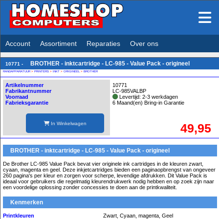
Account
Assortiment
Reparaties
Over ons
BROTHER - inktcartridge - LC-985 - Value Pack - origineel
10771 -
RANDAPPARATUUR
>
PRINTERS
>
INKT
>
ORIGINEEL
>
BROTHER
Artikelnummer
10771
Fabrikantnummer
LC-985VALBP
Voorraad
Levertijd: 2-3 werkdagen
Fabrieksgarantie
6 Maand(en) Bring-in Garantie
In Winkelwagen
49,95
BROTHER - inktcartridge - LC-985 - Value Pack - origineel
De Brother LC-985 Value Pack bevat vier originele ink cartridges in de kleuren zwart,
cyaan, magenta en geel. Deze inkjetcartridges bieden een paginaopbrengst van ongeveer
260 pagina's per kleur en zorgen voor scherpe, levendige afdrukken. Dit Value Pack is
ideaal voor gebruikers die regelmatig kleurendrukwerk nodig hebben en op zoek zijn naar
een voordelige oplossing zonder concessies te doen aan de printkwaliteit.
Kenmerken
Printkleuren
Zwart, Cyaan, magenta, Geel