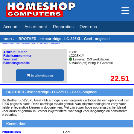
Account
Assortiment
Reparaties
Over ons
BROTHER - inktcartridge - LC-225XL - Geel - origineel
10801 -
RANDAPPARATUUR
>
PRINTERS
>
INKT
>
ORIGINEEL
>
BROTHER
Artikelnummer
10801
Fabrikantnummer
LC225XLY
Voorraad
Levertijd: 2-3 werkdagen
Fabrieksgarantie
6 Maand(en) Bring-in Garantie
In Winkelwagen
22,51
BROTHER - inktcartridge - LC-225XL - Geel - origineel
De Brother LC-225XL Geel inktcartridge is een originele cartridge die een opbrengst van
1200 pagina's biedt. Deze cartridge maakt gebruik van inkjettechnologie en zorgt voor
heldere, levendige kleuren in documenten. Met zijn super hoge opbrengst is het ideaal
voor drukker gebruik in Brother inkjetprinters, wat zorgt voor langdurige en consistente
prestaties.
Kenmerken
Printkleuren
Geel