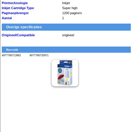
Printtechnologie
Inkjet
Inkjet Cartridge Type
Super high
Paginaopbrengst
1200 pagina's
Aantal
1
Overige specificaties
Origineel/Compatible
origineel
Barcode
4977766713962
4977766735971