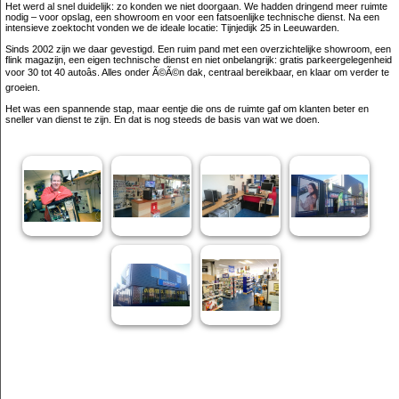
Het werd al snel duidelijk: zo konden we niet doorgaan. We hadden dringend meer ruimte
nodig – voor opslag, een showroom en voor een fatsoenlijke technische dienst. Na een
intensieve zoektocht vonden we de ideale locatie: Tijnjedijk 25 in Leeuwarden.
Sinds 2002 zijn we daar gevestigd. Een ruim pand met een overzichtelijke showroom, een
flink magazijn, een eigen technische dienst en niet onbelangrijk: gratis parkeergelegenheid
voor 30 tot 40 autoâs. Alles onder Ã©Ã©n dak, centraal bereikbaar, en klaar om verder te
groeien.
Het was een spannende stap, maar eentje die ons de ruimte gaf om klanten beter en
sneller van dienst te zijn. En dat is nog steeds de basis van wat we doen.