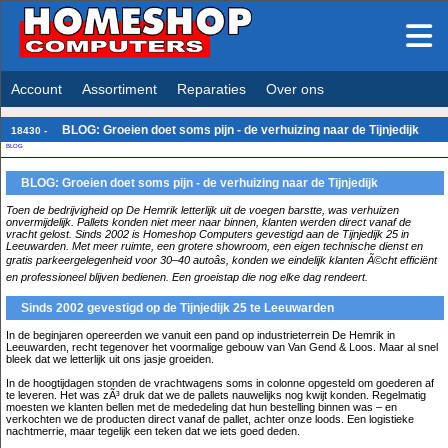
Account
Assortiment
Reparaties
Over ons
BLOG: Groeien doet soms pijn - de verhuizing naar de Tijnjedijk
18430 -
BLOG
BLOG: Groeien doet soms pijn - de verhuizing naar de Tijnjedijk
Toen de bedrijvigheid op De Hemrik letterlijk uit de voegen barstte, was verhuizen
onvermijdelijk. Pallets konden niet meer naar binnen, klanten werden direct vanaf de
vracht gelost. Sinds 2002 is Homeshop Computers gevestigd aan de Tijnjedijk 25 in
Leeuwarden. Met meer ruimte, een grotere showroom, een eigen technische dienst en
gratis parkeergelegenheid voor 30–40 autoâs, konden we eindelijk klanten Ã©cht efficiënt
en professioneel blijven bedienen. Een groeistap die nog elke dag rendeert.
Sinds 2002 gevestigd op de Tijnjedijk 25 te Leeuwarden
In de beginjaren opereerden we vanuit een pand op industrieterrein De Hemrik in
Leeuwarden, recht tegenover het voormalige gebouw van Van Gend & Loos. Maar al snel
bleek dat we letterlijk uit ons jasje groeiden.
In de hoogtijdagen stonden de vrachtwagens soms in colonne opgesteld om goederen af
te leveren. Het was zÃ³ druk dat we de pallets nauwelijks nog kwijt konden. Regelmatig
moesten we klanten bellen met de mededeling dat hun bestelling binnen was – en
verkochten we de producten direct vanaf de pallet, achter onze loods. Een logistieke
nachtmerrie, maar tegelijk een teken dat we iets goed deden.