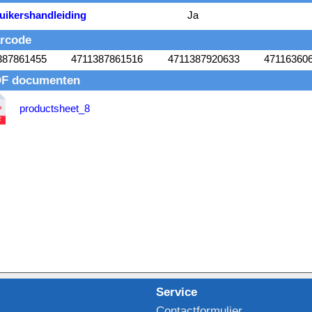
uikershandleiding
Ja
rcode
387861455
4711387861516
4711387920633
47116360
F documenten
productsheet_8
Service
Contactformulier