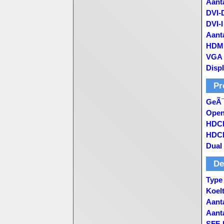
Aant
DVI-
DVI-I
Aant
HDMI
VGA 
Displ
Pr
GeÃ¯
Open
HDC
HDCP
Dual
De
Type
Koel
Aanta
Aanta
SFF-