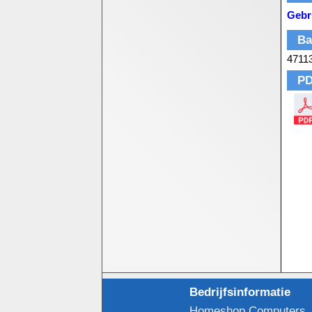
Gebr
Ba
4711
PD
Bedrijfsinformatie
Homeshop Computers