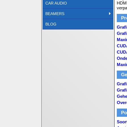
HDMI 
CAR AUDIO
verpa
BEAMERS
Pr
BLOG
Grafi
Graf
Maxi
CUD
CUDA
Onde
Maxi
Ge
Graf
Graf
Gehe
Over
Po
Soort