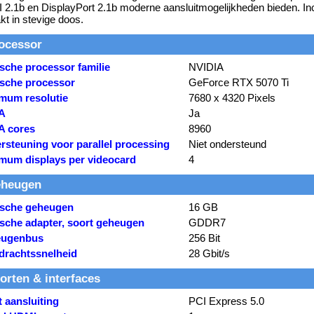
2.1b en DisplayPort 2.1b moderne aansluitmogelijkheden bieden. Inc
kt in stevige doos.
ocessor
sche processor familie
NVIDIA
ische processor
GeForce RTX 5070 Ti
mum resolutie
7680 x 4320 Pixels
A
Ja
 cores
8960
rsteuning voor parallel processing
Niet ondersteund
mum displays per videocard
4
heugen
ische geheugen
16 GB
ische adapter, soort geheugen
GDDR7
ugenbus
256 Bit
drachtssnelheid
28 Gbit/s
orten & interfaces
 aansluiting
PCI Express 5.0