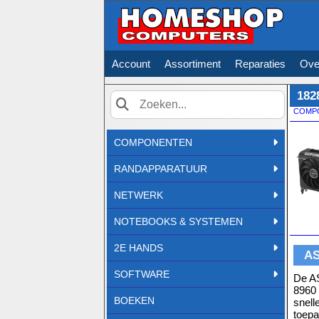
Account
Assortiment
Reparaties
Ove
182
COMP
Zoek
COMPONENTEN
RANDAPPARATUUR
NETWERK
NOTEBOOKS & SYSTEMEN
2E HANDS
AS
SOFTWARE
De A
8960 
BOEKEN
snell
toepa