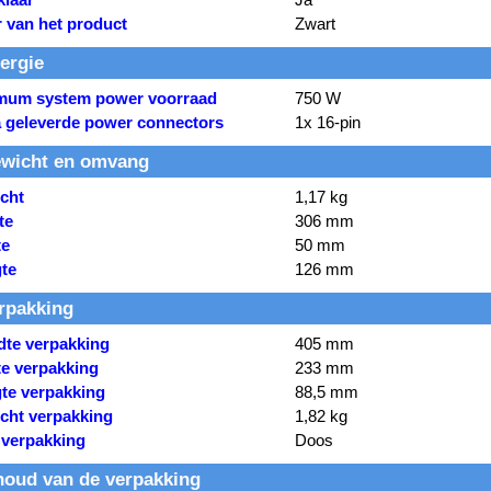
r van het product
Zwart
ergie
mum system power voorraad
750 W
a geleverde power connectors
1x 16-pin
wicht en omvang
cht
1,17 kg
te
306 mm
te
50 mm
te
126 mm
rpakking
dte verpakking
405 mm
te verpakking
233 mm
te verpakking
88,5 mm
cht verpakking
1,82 kg
 verpakking
Doos
houd van de verpakking