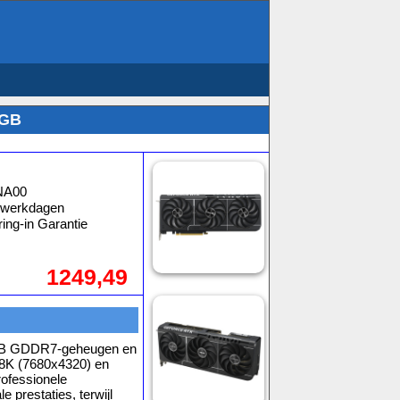
6GB
NA00
3 werkdagen
ing-in Garantie
1249,49
 GB GDDR7-geheugen en
 8K (7680x4320) en
rofessionele
e prestaties, terwijl