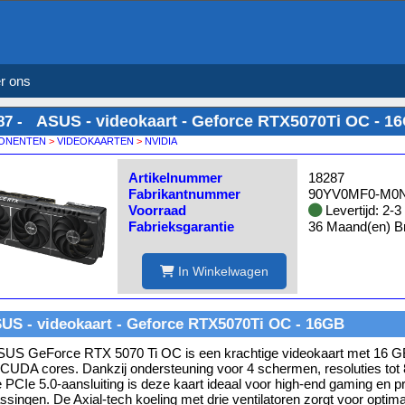
r ons
ASUS - videokaart - Geforce RTX5070Ti OC - 1
87 -
ONENTEN
>
VIDEOKAARTEN
>
NVIDIA
Artikelnummer
18287
Fabrikantnummer
90YV0MF0-M0
Voorraad
Levertijd: 2-
Fabrieksgarantie
36 Maand(en) Br
In Winkelwagen
US - videokaart - Geforce RTX5070Ti OC - 16GB
SUS GeForce RTX 5070 Ti OC is een krachtige videokaart met 16
CUDA cores. Dankzij ondersteuning voor 4 schermen, resoluties tot
e PCIe 5.0-aansluiting is deze kaart ideaal voor high-end gaming en p
ssingen. De Axial-tech koeling met drie ventilatoren zorgt voor optimal