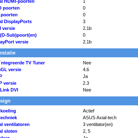
al HDMI-poorten
1
D poorten
0
 poorten
0
al DisplayPorts
3
 versie
2.1b
(D-Sub)poort(en)
0
ayPort versie
2.1b
estatie
ntegreerde TV Tuner
Nee
GL versie
4.6
P
Ja
 versie
2.3
 Link DVI
Nee
sign
 koeling
Actief
techniek
ASUS Axial-tech
l ventilatoren
3 ventilator(en)
l sloten
2, 5
klaar
Ja