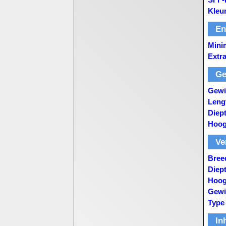
Kleu
En
Mini
Extr
Ge
Gewi
Leng
Diep
Hoog
Ve
Bree
Diep
Hoog
Gewi
Type
In