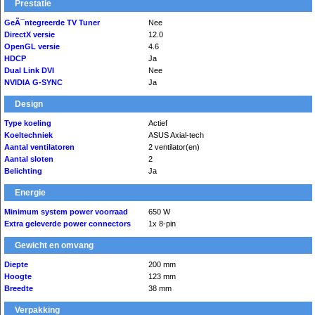
Prestatie
GeÃ¯ntegreerde TV Tuner
Nee
DirectX versie
12.0
OpenGL versie
4.6
HDCP
Ja
Dual Link DVI
Nee
NVIDIA G-SYNC
Ja
Design
Type koeling
Actief
Koeltechniek
ASUS Axial-tech
Aantal ventilatoren
2 ventilator(en)
Aantal sloten
2
Belichting
Ja
Energie
Minimum system power voorraad
650 W
Extra geleverde power connectors
1x 8-pin
Gewicht en omvang
Diepte
200 mm
Hoogte
123 mm
Breedte
38 mm
Verpakking