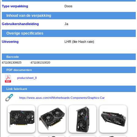
Type verpakking
Doos
Inhoud van de verpakking
Gebruikershandleiding
Ja
Overige specificaties
Uitvoering
LHR (lite Hash rate)
Barcode
4711081309925
4711081310020
PDF documenten
productsheet_8
Link fabrikant
https://www.asus.com/nl/Motherboards-Components/Graphics-Car