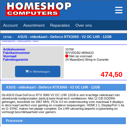
Account
Assortiment
Reparaties
Over ons
ASUS - videokaart - Geforce RTX3060 - V2 OC LHR - 12GB
15766 -
COMPONENTEN
>
VIDEOKAARTEN
>
NVIDIA
Artikelnummer
15766
Fabrikantnummer
90YV0GB2-M0NA10
Voorraad
Niet op voorraad
Fabrieksgarantie
24 Maand(en) Bring-in Garantie
In Winkelwagen
474,50
ASUS - videokaart - Geforce RTX3060 - V2 OC LHR - 12GB
De ASUS Dual GeForce RTX 3060 V2 OC LHR 12GB is een krachtige videokaart met
uitstekende koelprestaties dankzij twee Axial-tech ventilatoren. Met 12 GB GDDR6-
geheugen, boostklok tot 1867 MHz, PCIe 4.0 en ondersteuning voor maximaal 4 displays
is deze kaart perfect voor gaming en creatieve toepassingen. HDMI 2.1, DisplayPort 1.4a
en G-SYNC maken het plaatje compleet. De LHR-uitvoering beperkt cryptomining en
verhoogt beschikbaarheid voor gamers.
Processor