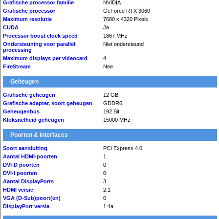
Grafische processor familie
NVIDIA
Grafische processor
GeForce RTX 3060
Maximum resolutie
7680 x 4320 Pixels
CUDA
Ja
Processor boost clock speed
1867 MHz
Ondersteuning voor parallel
Niet ondersteund
processing
Maximum displays per videocard
4
FireStream
Nee
Geheugen
Grafische geheugen
12 GB
Grafische adapter, soort geheugen
GDDR6
Geheugenbus
192 Bit
Kloksnelheid geheugen
15000 MHz
Poorten & interfaces
Soort aansluiting
PCI Express 4.0
Aantal HDMI-poorten
1
DVI-D poorten
0
DVI-I poorten
0
Aantal DisplayPorts
3
HDMI versie
2.1
VGA (D-Sub)poort(en)
0
DisplayPort versie
1.4a