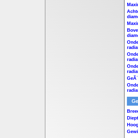
Maxim
Acht
diam
Maxi
Bove
diam
Onde
radia
Onde
radia
Onde
radia
GeÃ¯n
Onde
radia
Ge
Bree
Diep
Hoog
Gewi