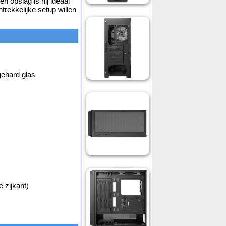
en opslag is hij ideaal
rekkelijke setup willen
gehard glas
 zijkant)