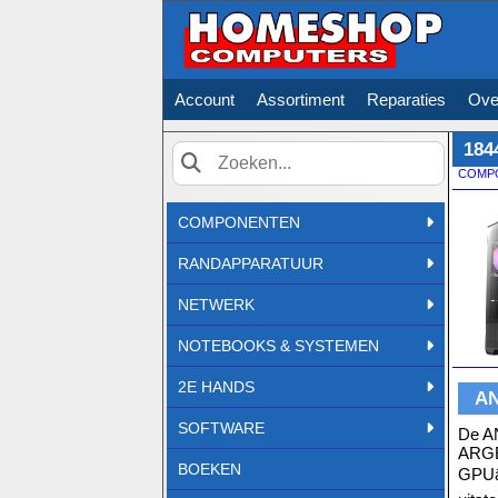
Account
Assortiment
Reparaties
Ove
184
COMP
Zoek
COMPONENTEN
RANDAPPARATUUR
NETWERK
NOTEBOOKS & SYSTEMEN
2E HANDS
AN
SOFTWARE
De AN
ARGB-
BOEKEN
GPUâ