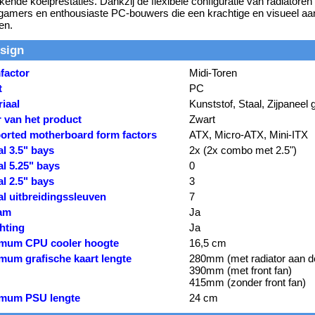
ekende koelprestaties. Dankzij de flexibele configuratie van radiatoren 
gamers en enthousiaste PC-bouwers die een krachtige en visueel aant
en.
sign
factor
Midi-Toren
t
PC
iaal
Kunststof, Staal, Zijpaneel 
r van het product
Zwart
orted motherboard form factors
ATX, Micro-ATX, Mini-ITX
l 3.5" bays
2x (2x combo met 2.5")
l 5.25" bays
0
l 2.5" bays
3
l uitbreidingssleuven
7
aam
Ja
hting
Ja
mum CPU cooler hoogte
16,5 cm
mum grafische kaart lengte
280mm (met radiator aan de
390mm (met front fan)
415mm (zonder front fan)
mum PSU lengte
24 cm