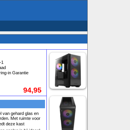
2-1
aad
ing-in Garantie
94,95
l van gehard glas en
rden. Met ruimte voor
edt deze kast