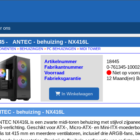
r ons
ANTEC - behuizing - NX416L
45 -
ONENTEN
>
BEHUIZINGEN
>
PC BEHUIZINGEN
>
MIDI TOWER
Artikelnummer
18445
Fabrikantnummer
0-761345-1000
Voorraad
Niet op voorr
Fabrieksgarantie
12 Maand(en) Br
In Winkelwagen
TEC - behuizing - NX416L
TEC NX416L is een zwarte midi-toren behuizing met stijlvol zijpanee
verlichting. Geschikt voor ATX-, Micro-ATX- en Mini-ITX-moederbo
s tot 415 mm en meerdere ventilatoren, inclusief drie ARGB-fans, bi