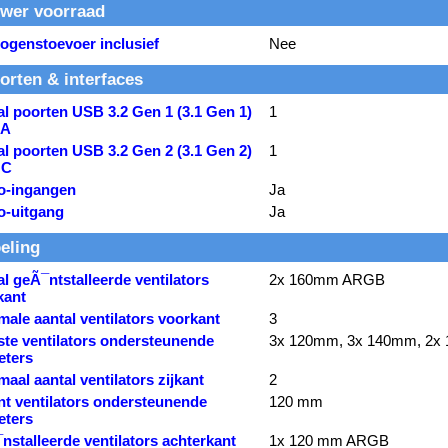
wer voorraad
ogenstoevoer inclusief
Nee
orten & interfaces
l poorten USB 3.2 Gen 1 (3.1 Gen 1)
1
 A
l poorten USB 3.2 Gen 2 (3.1 Gen 2)
1
 C
o-ingangen
Ja
o-uitgang
Ja
eling
l geÃ¯ntstalleerde ventilators
2x 160mm ARGB
kant
ale aantal ventilators voorkant
3
ste ventilators ondersteunende
3x 120mm, 3x 140mm, 2x
eters
aal aantal ventilators zijkant
2
nt ventilators ondersteunende
120 mm
eters
stalleerde ventilators achterkant
1x 120 mm ARGB