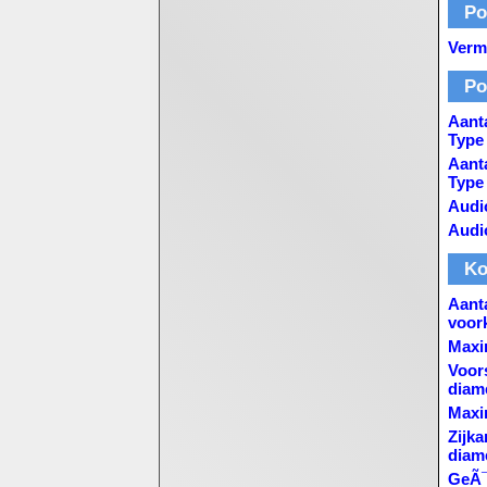
Po
Verm
Po
Aanta
Type
Aanta
Type
Audi
Audi
Ko
Aanta
voor
Maxim
Voor
diam
Maxim
Zijka
diam
GeÃ¯n