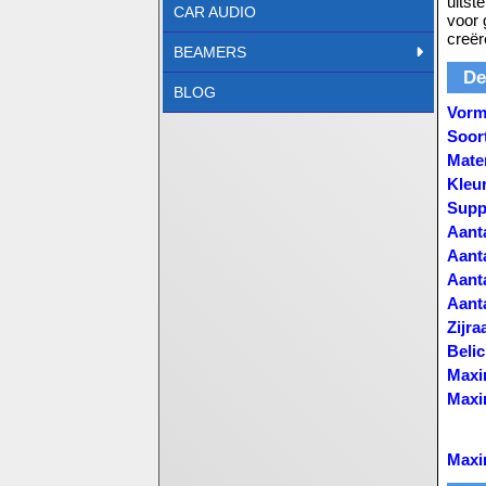
uitst
CAR AUDIO
voor 
creër
BEAMERS
De
BLOG
Vorm
Soor
Mater
Kleu
Supp
Aanta
Aanta
Aanta
Aanta
Zijr
Belic
Maxi
Maxi
Maxi