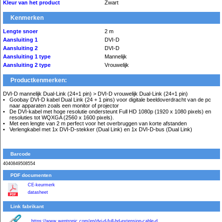
Kleur van het product
Zwart
Kenmerken
Lengte snoer
2 m
Aansluiting 1
DVI-D
Aansluiting 2
DVI-D
Aansluiting 1 type
Mannelijk
Aansluiting 2 type
Vrouwelijk
Productkenmerken:
DVI-D mannelijk Dual-Link (24+1 pin) > DVI-D vrouwelijk Dual-Link (24+1 pin)
Goobay DVI-D kabel Dual Link (24 + 1 pins) voor digitale beeldoverdracht van de pc
naar apparaten zoals een monitor of projector
De DVI-kabel met hoge resolutie ondersteunt Full HD 1080p (1920 x 1080 pixels) en
resoluties tot WQXGA (2560 x 1600 pixels).
Met een lengte van 2 m perfect voor het overbruggen van korte afstanden
Verlengkabel met 1x DVI-D-stekker (Dual Link) en 1x DVI-D-bus (Dual Link)
Barcode
4040849508554
PDF documenten
CE-keurmerk
datasheet
Link fabrikant
https://www.wentronic.com/en/dvi-d-full-hd-extension-cable-d