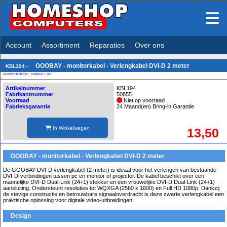
Account
Assortiment
Reparaties
Over ons
GOOBAY - monitorkabel - Verlengkabel DVI-D 2 meter
KBL194 -
COMPONENTEN
>
KABELS
>
DVI
Artikelnummer
KBL194
Fabrikantnummer
50855
Voorraad
Niet op voorraad
Fabrieksgarantie
24 Maand(en) Bring-in Garantie
In Winkelwagen
13,50
GOOBAY - monitorkabel - Verlengkabel DVI-D 2 meter
De GOOBAY DVI-D verlengkabel (2 meter) is ideaal voor het verlengen van bestaande
DVI-D-verbindingen tussen pc en monitor of projector. De kabel beschikt over een
mannelijke DVI-D Dual-Link (24+1) stekker en een vrouwelijke DVI-D Dual-Link (24+1)
aansluiting. Ondersteunt resoluties tot WQXGA (2560 x 1600) en Full HD 1080p. Dankzij
de stevige constructie en betrouwbare signaaloverdracht is deze zwarte verlengkabel een
praktische oplossing voor digitale video-uitbreidingen.
Design