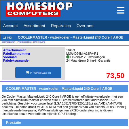
Account
Assortiment
Reparaties
Over ons
COOLERMASTER - waterkoeler - MasterLiquid 240 Core II ARGB
18453 -
COMPONENTEN
>
PROCESSOREN
>
CPU KOELERS
Artikelnummer
18453
Fabrikantnummer
MLW-D24M-A18PA-R1
Voorraad
Levertijd: 2-3 werkdagen
Fabrieksgarantie
24 Maand(en) Bring-in Garantie
In Winkelwagen
73,50
COOLER MASTER - waterkoeler - MasterLiquid 240 Core II ARGB
De Cooler Master MasterLiquid 240 Core II ARGB is een efficiënte waterkoeler met een
240 mm aluminium radiator en twee stille 12 cm ventilatoren met addressable RGB-
verlichting. Geschikt voor zowel Intel (LGA 1851/1700/1200/115x) als AMD (AM4/AM5)
sockets. De pomp draait tot 3100 RPM met een geluidsniveau van slechts 25 dB. Dankzij
meegeleverde koelpasta, PWM-aansluitingen en aRGB-ondersteuning is dit een
uitstekende keuze voor stille en stijlvolle CPU-koeling.
Prestatie