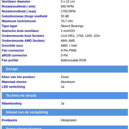
Ventilator diameter
2 x 12 cm
Rotatiesnelheid ( min)
650 RPM
Rotatiesnelheid ( max)
1750 RPM
Geluidsniveau (hoge snelheid
30 dB
Maximum luchtstroom
70,7 cfm
Type lager
Sleeve Bearings
Statische druk ventilator
2 mmH2O
Ondersteunde Intel Sockets
LGA 1851, 1700, 1200, 115x
Ondersteunde AMD Sockets
AM4, AM5
Geschikt voor
AMD + Intel
Fan connector
4-Pin PWM
aRGB connector
3-Pin
Fan profiel
Addressable RGB
Design
Kleur van het product
Zwart
Materiaal vinnen
Aluminium
LED verlichting
Ja
Technische details
Waterkoeling
Ja
Inhoud van de verpakking
Koelpasta
Inbegrepen