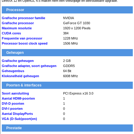
DirectX 12 en OpenGL 4.5 maken hem een veelzijdige en betrouwbare upgrade.
Processor
Grafische processor familie
NVIDIA
Grafische processor
GeForce GT 1030
Maximum resolutie
1920 x 1200 Pixels
CUDA cores
384
Frequentie van processor
1228 MHz
Processor boost clock speed
1506 MHz
Geheugen
Grafische geheugen
2 GB
Grafische adapter, soort geheugen
GDDR5
Geheugenbus
64 Bit
Kloksnelheid geheugen
6008 MHz
Poorten & interfaces
Soort aansluiting
PCI Express x16 3.0
Aantal HDMI-poorten
1
DVI-D poorten
1
DVI-I poorten
0
Aantal DisplayPorts
0
VGA (D-Sub)poort(en)
0
Prestatie