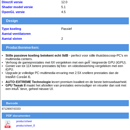
DirectX versie
12.0
Shader model versie
5.1
OpenGL versie
4.5
Design
Type koeling
Passief
Aantal ventilatoren
Aantal sloten
2
Productkenmerken:
Stille passieve koeling betekent echt 0dB
- perfect voor stille thuisbioscoop-PC's en
multimedia centers.
Verhoog de gameprestaties met 6X vergeleken met een geÃ¯ntegreerde GPU (iGPU).
Geniet van tot 11X betere prestaties bij foto- en videobewerking vergeleken met een
iGPU.
Upgrade je volledige PC-multimedia-ervaring met 2.5X snellere prestaties dan de
IntelÂ® Coreâ¢ i5.
AUTO-EXTREME Technologie
levert premium kwaliteit en de beste betrouwbaarheid.
GPU Tweak II
maakt het afstellen van prestaties eenvoudiger en visueler dan ooit met
een intuÃ¯tieve, geheel nieuwe UI.
Barcode
4712900743333
PDF documenten
productsheet
productsheet_8