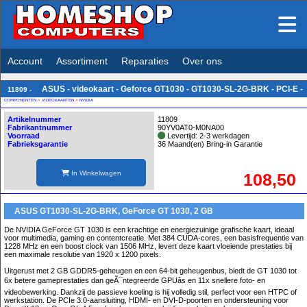
Account
Assortiment
Reparaties
Over ons
ASUS - videokaart - Geforce GT1030 - GT1030-SL-2G-BRK - PCI-E -
11809 -
COMPONENTEN
>
VIDEOKAARTEN
>
NVIDIA
Artikelnummer
11809
Fabrikantnummer
90YV0AT0-M0NA00
Voorraad
Levertijd: 2-3 werkdagen
Fabrieksgarantie
36 Maand(en) Bring-in Garantie
In Winkelwagen
108,50
ASUS GT1030-SL-2G-BRK, GeForce GT 1030, 2 GB
De NVIDIA GeForce GT 1030 is een krachtige en energiezuinige grafische kaart, ideaal
voor multimedia, gaming en contentcreatie. Met 384 CUDA-cores, een basisfrequentie van
1228 MHz en een boost clock van 1506 MHz, levert deze kaart vloeiende prestaties bij
een maximale resolutie van 1920 x 1200 pixels.
Uitgerust met 2 GB GDDR5-geheugen en een 64-bit geheugenbus, biedt de GT 1030 tot
6x betere gameprestaties dan geÃ¯ntegreerde GPUâs en 11x snellere foto- en
videobewerking. Dankzij de passieve koeling is hij volledig stil, perfect voor een HTPC of
werkstation. De PCIe 3.0-aansluiting, HDMI- en DVI-D-poorten en ondersteuning voor