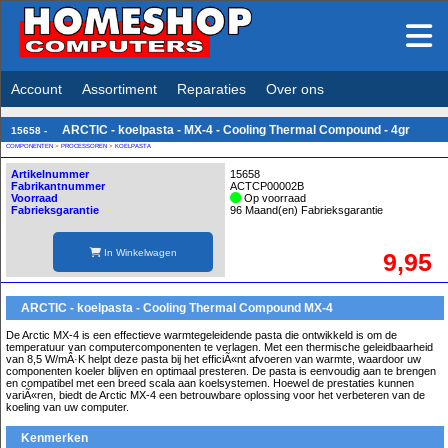
Account
Assortiment
Reparaties
Over ons
ARCTIC - koelpasta - MX-4 - Cooling Thermal Compound - 4gr
15658 -
COMPONENTEN
>
PROCESSOREN
>
KOELPASTA
Artikelnummer
15658
Fabrikantnummer
ACTCP00002B
Voorraad
Op voorraad
Fabrieksgarantie
96 Maand(en) Fabrieksgarantie
In Winkelwagen
9,95
ARCTIC - koelpasta - Cooling Thermal Compound MX-4
De Arctic MX-4 is een effectieve warmtegeleidende pasta die ontwikkeld is om de
temperatuur van computercomponenten te verlagen. Met een thermische geleidbaarheid
van 8,5 W/mÂ·K helpt deze pasta bij het efficiÃ«nt afvoeren van warmte, waardoor uw
componenten koeler blijven en optimaal presteren. De pasta is eenvoudig aan te brengen
en compatibel met een breed scala aan koelsystemen. Hoewel de prestaties kunnen
variÃ«ren, biedt de Arctic MX-4 een betrouwbare oplossing voor het verbeteren van de
koeling van uw computer.
Kenmerken