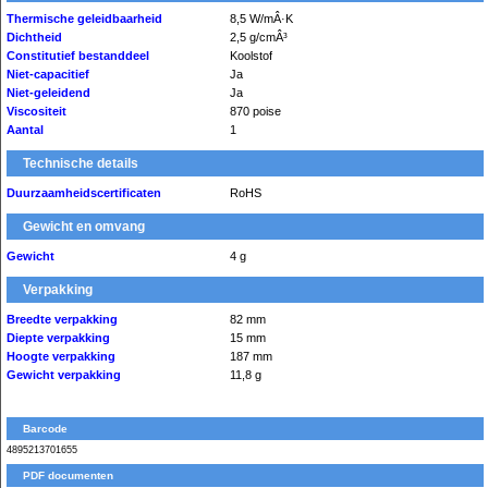
Thermische geleidbaarheid
8,5 W/mÂ·K
Dichtheid
2,5 g/cmÂ³
Constitutief bestanddeel
Koolstof
Niet-capacitief
Ja
Niet-geleidend
Ja
Viscositeit
870 poise
Aantal
1
Technische details
Duurzaamheidscertificaten
RoHS
Gewicht en omvang
Gewicht
4 g
Verpakking
Breedte verpakking
82 mm
Diepte verpakking
15 mm
Hoogte verpakking
187 mm
Gewicht verpakking
11,8 g
Barcode
4895213701655
PDF documenten