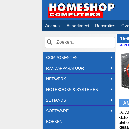
Account
Assortiment
Reparaties
Ove
156
COMP
Zoek
COMPONENTEN
RANDAPPARATUUR
NETWERK
NOTEBOOKS & SYSTEMEN
2E HANDS
AM
SOFTWARE
De AM
kloks
BOEKEN
platf
ideaa