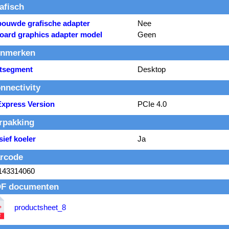
afisch
bouwde grafische adapter
Nee
oard graphics adapter model
Geen
nmerken
tsegment
Desktop
nnectivity
Express Version
PCIe 4.0
rpakking
sief koeler
Ja
rcode
143314060
F documenten
productsheet_8