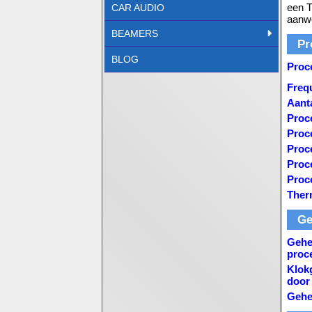
een T
CAR AUDIO
aanw
BEAMERS
Pr
BLOG
Proc
Freq
Aant
Proc
Proce
Proc
Proc
Proc
Ther
Ge
Gehe
proc
Klok
door
Gehe