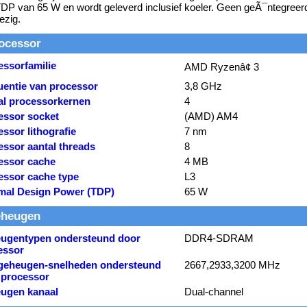
DP van 65 W en wordt geleverd inclusief koeler. Geen geÃ¯ntegreerd
ezig.
ocessor
essorfamilie
AMD Ryzenâ¢ 3
uentie van processor
3,8 GHz
al processorkernen
4
essor socket
(AMD) AM4
ssor lithografie
7 nm
essor aantal threads
8
essor cache
4 MB
essor cache type
L3
mal Design Power (TDP)
65 W
heugen
ugentypen ondersteund door
DDR4-SDRAM
essor
geheugen-snelheden ondersteund
2667,2933,3200 MHz
 processor
ugen kanaal
Dual-channel