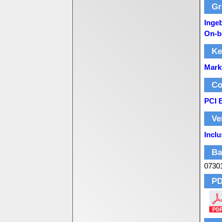
Gr
Inge
On-b
Ke
Mark
Co
PCI 
Ve
Inclu
Ba
0730
PD