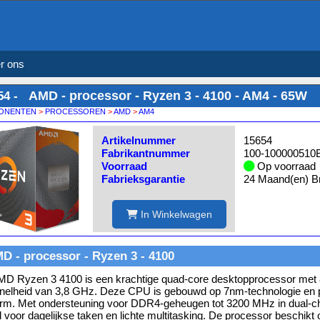
r ons
AMD - processor - Ryzen 3 - 4100 - AM4 - 65W
54 -
ONENTEN
>
PROCESSOREN
>
AMD
>
AM4
Artikelnummer
15654
Fabrikantnummer
100-10000051
Voorraad
Op voorraad
Fabrieksgarantie
24 Maand(en) Br
In Winkelwagen
D - processor - Ryzen 3 - 4100
D Ryzen 3 4100 is een krachtige quad-core desktopprocessor met 
nelheid van 3,8 GHz. Deze CPU is gebouwd op 7nm-technologie en 
orm. Met ondersteuning voor DDR4-geheugen tot 3200 MHz in dual-chan
l voor dagelijkse taken en lichte multitasking. De processor beschik