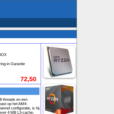
0BOX
ing-in Garantie
72,50
8 threads en een
past op het AM4-
nel configuratie, is hij
t over 4 MB L3-cache,