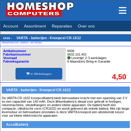
Account
Assortiment
Reparaties
Over ons
VARTA - batterijen - Knoopcel CR-1632
6936 -
RANDAPPARATUUR
>
ENERGIE
>
BATTERIJEN
Artikelnummer
6936
Fabrikantnummer
6632.101.401
Voorraad
Levertijd: 2-3 werkdagen
Fabrieksgarantie
6 Maand(en) Bring-in Garantie
In Winkelwagen
4,50
VARTA - batterijen - Knoopcel CR-1632
De VARTA CR-1632 knoopcelbatterij biedt betrouwbare kracht met een spanning van 3 V
en een capaciteit van 140 mAh. Deze lithiumbatterij is ideaal voor gebruik in horloges,
rekenmachines, sleutelhangers en andere kleine apparaten. De batterij heeft een
compacte, cilindrische vorm (CR1632) en wordt geleverd als enkele batterij. Met zijn lange
levensduur en betrouwbare prestaties is deze VARTA knoopcel een uitstekende keuze
voor uw kleine elektronische apparaten.
Accu/Batterij