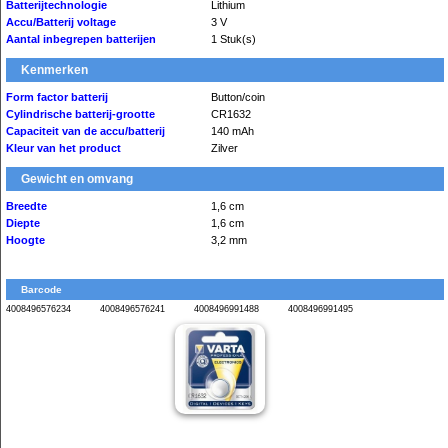
Batterijtechnologie
Lithium
Accu/Batterij voltage
3 V
Aantal inbegrepen batterijen
1 Stuk(s)
Kenmerken
Form factor batterij
Button/coin
Cylindrische batterij-grootte
CR1632
Capaciteit van de accu/batterij
140 mAh
Kleur van het product
Zilver
Gewicht en omvang
Breedte
1,6 cm
Diepte
1,6 cm
Hoogte
3,2 mm
Barcode
4008496576234
4008496576241
4008496991488
4008496991495