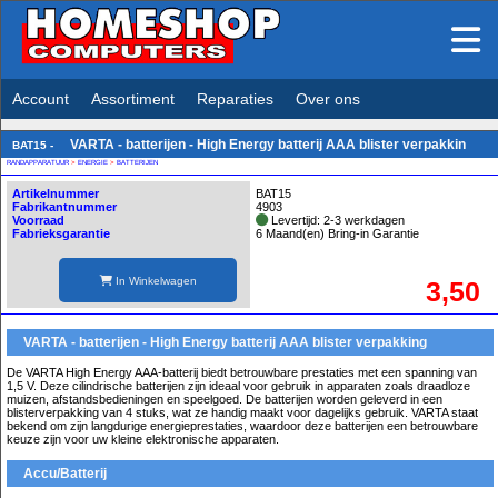
Account
Assortiment
Reparaties
Over ons
VARTA - batterijen - High Energy batterij AAA blister verpakkin
BAT15 -
RANDAPPARATUUR
>
ENERGIE
>
BATTERIJEN
Artikelnummer
BAT15
Fabrikantnummer
4903
Voorraad
Levertijd: 2-3 werkdagen
Fabrieksgarantie
6 Maand(en) Bring-in Garantie
In Winkelwagen
3,50
VARTA - batterijen - High Energy batterij AAA blister verpakking
De VARTA High Energy AAA-batterij biedt betrouwbare prestaties met een spanning van
1,5 V. Deze cilindrische batterijen zijn ideaal voor gebruik in apparaten zoals draadloze
muizen, afstandsbedieningen en speelgoed. De batterijen worden geleverd in een
blisterverpakking van 4 stuks, wat ze handig maakt voor dagelijks gebruik. VARTA staat
bekend om zijn langdurige energieprestaties, waardoor deze batterijen een betrouwbare
keuze zijn voor uw kleine elektronische apparaten.
Accu/Batterij