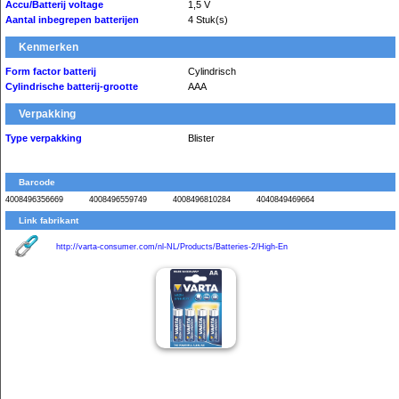
Accu/Batterij voltage
1,5 V
Aantal inbegrepen batterijen
4 Stuk(s)
Kenmerken
Form factor batterij
Cylindrisch
Cylindrische batterij-grootte
AAA
Verpakking
Type verpakking
Blister
Barcode
4008496356669
4008496559749
4008496810284
4040849469664
Link fabrikant
http://varta-consumer.com/nl-NL/Products/Batteries-2/High-En