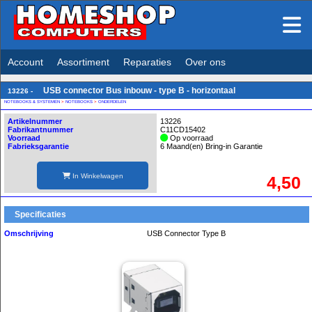
Account
Assortiment
Reparaties
Over ons
USB connector Bus inbouw - type B - horizontaal
13226 -
NOTEBOOKS & SYSTEMEN
>
NOTEBOOKS
>
ONDERDELEN
Artikelnummer
13226
Fabrikantnummer
C11CD15402
Voorraad
Op voorraad
Fabrieksgarantie
6 Maand(en) Bring-in Garantie
In Winkelwagen
4,50
Specificaties
Omschrijving
USB Connector Type B