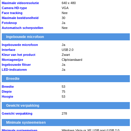
Maximale videoresolutie
640 x 480
Camera HD-type
VGA
Face tracking
Nee
Maximale beeldsnelheid
30
Fotoknop
Ja
Automatisch scherpstellen
Nee
Ingebouwde microfoon
Ingebouwde microfoon
Ja
Interface
USB 2.0
Kleur van het product
Zwart
Montagewijze
Clip/standaard
Ingebouwde flitser
Ja
LED-indicatoren
Ja
Breedte
Breedte
53
Diepte
75
Hoogte
53
Gewicht verpakking
Gewicht verpakking
278
Minimale systeemeisen
Minimale systeemeisen
Windows Vista or XP. USB port (USB 2.0