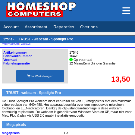
Account
Assortiment
Reparaties
Over ons
TRUST - webcam - Spotlight Pro
17546 -
RANDAPPARATUUR
>
WEBCAMS
Artikelnummer
17546
Fabrikantnummer
16428
Voorraad
Op voorraad
Fabrieksgarantie
12 Maand(en) Bring-in Garantie
In Winkelwagen
13,50
TRUST - webcam - Spotlight Pro
De Trust Spotlight Pro webcam biedt een resolutie van 1,3 megapixels met een maximale
videoresolutie van 640x480. Het apparaat beschikt over een ingebouwde microfoon,
fotoknop, en LED-indicatoren. Dankzij de clip-/standaardmontage is deze webcam
eenvoudig te plaatsen. De webcam is geschikt voor Windows Vista en XP, maar niet voor
Mac. Plug & play via USB 2.0 maakt installatie eenvoudig.
Megapixels
Megapixels
1,3