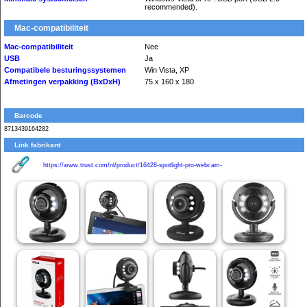
recommended).
Mac-compatibiliteit
Mac-compatibiliteit
Nee
USB
Ja
Compatibele besturingssystemen
Win Vista, XP
Afmetingen verpakking (BxDxH)
75 x 160 x 180
Barcode
8713439164282
Link fabrikant
https://www.trust.com/nl/product/16428-spotlight-pro-webcam-