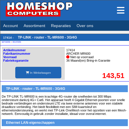
Account
Assortiment
Reparaties
Over ons
TP-LINK - router - TL-MR600 - 3G/4G
17414 -
NETWERK
>
ROUTERS
Artikelnummer
17414
Fabrikantnummer
ARCHER MR600
Voorraad
Niet op voorraad
Fabrieksgarantie
36 Maand(en) Bring-in Garantie
In Winkelwagen
143,51
TP-LINK - router - TL-MR600 - 3G/4G
De TP-LINK TL-MR600 is een krachtige 4G-router die snelheden tot 300 Mbps
ondersteunt dankzij 4G+ Cat6. Het apparaat heeft 4 Gigabit Ethernet-poorten voor snelle
bedrade verbindingen en ondersteunt LTE via twee externe antennes voor een stabiele
draadloze verbinding. Het biedt flexibiliteit met een SIM-kaartsleuf en
ethernetondersteuning, en werkt met TP-Link OneMesh voor het opzetten van een Mesh-
netwerk. Eenvoudig in gebruik zonder installatie, ideaal voor overal internet.
Ethernet LAN-eigenschappen