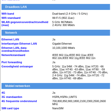
Draadloos LAN
Wifi-band
Dual-band (2.4 GHz / 5 GHz)
Wifi-standaard
Wi-Fi 5 (802.11ac)
WLAN gegevensoverdrachtsnelheid
5 GHz 867Mbit/s
(max)
2.4GHz 300 Mbit/s
Netwerk
Ethernet LAN
Ja
Interfacetype Ethernet LAN
Gigabit Ethernet
Ethernet LAN, data-
10,100,1000 Mbit/s
overdrachtsnelheden
Netwerkstandaard
IEEE 802.11a,IEEE 802.11ac,IEEE
802.11b,IEEE 802.11g,IEEE 802.11n
Port forwarding
Ja
Gevoeligheid ontvanger
5 GHz: 11a 54M: -74 dBm, 11ac HT20: -66
dBm, 11ac HT40: -63 dBm, 11ac HT80 : -59
dBm, 11n HT20: -73 dBm, 11n HT40: -70 dBm,
2.4 GHz: 11g 54M: -74 dBm, 11n HT20: -72
dBm, 11n HT40: -69 dBm
Mobiel netwerken
4G
Ja
3G standaarden
HSPA,HSPA+,UMTS
4G frequentie ondersteund
700,800,850,900,1800,2100,2300,2500,2600
MHz
SIM card type
NanoSIM