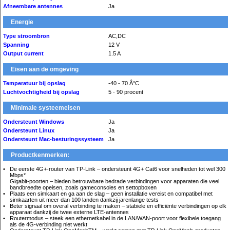
Afneembare antennes
Ja
Energie
Type stroombron
AC,DC
Spanning
12 V
Output current
1.5 A
Eisen aan de omgeving
Temperatuur bij opslag
-40 - 70 Â°C
Luchtvochtigheid bij opslag
5 - 90 procent
Minimale systeemeisen
Ondersteunt Windows
Ja
Ondersteunt Linux
Ja
Ondersteunt Mac-besturingssysteem
Ja
Productkenmerken:
De eerste 4G+-router van TP-Link – ondersteunt 4G+ Cat6 voor snelheden tot wel 300
Mbps*
Gigabit-poorten – bieden betrouwbare bedrade verbindingen voor apparaten die veel
bandbreedte opeisen, zoals gameconsoles en settopboxen
Plaats een simkaart en ga aan de slag – geen installatie vereist en compatibel met
simkaarten uit meer dan 100 landen dankzij jarenlange tests
Beter signaal om overal verbinding te maken – stabiele en efficiënte verbindingen op elk
apparaat dankzij de twee externe LTE-antennes
Routermodus – steek een ethernetkabel in de LAN/WAN-poort voor flexibele toegang
als de 4G-verbinding niet werkt