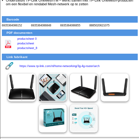
Ondersteunt TP-Link OneMeshTM – werkt samen met TP-Link OneMesh-producten
om een flexibel en rendabel Mesh-netwerk op te zetten
Barcode
6935364086152
6935364086848
6935364086855
8885020621075
PDF documenten
productsheet 0
productsheet
productsheet_8
Link fabrikant
https://www.tp-link.com/nl/home-networking/3g-4g-router/arch