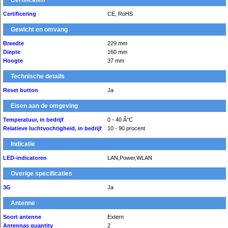
Certificaten
Certificering
CE, RoHS
Gewicht en omvang
Breedte
229 mm
Diepte
160 mm
Hoogte
37 mm
Technische details
Reset button
Ja
Eisen aan de omgeving
Temperatuur, in bedrijf
0 - 40 Â°C
Relatieve luchtvochtigheid, in bedrijf
10 - 90 procent
Indicatie
LED-indicatoren
LAN,Power,WLAN
Overige specificaties
3G
Ja
Antenne
Soort antenne
Extern
Antennas quantity
2