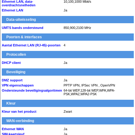
Ethernet LAN, data-
10,100,1000 Mbit/s
overdrachtsnelheden
Ethernet LAN
Ja
Data-uitwisseling
UMTS bands ondersteund
850,900,2100 MHz
Poorten & interfaces
Aantal Ethernet LAN (RJ-45)-poorten
4
Protocollen
DHCP client
Ja
Beveiliging
DMZ support
Ja
VPN eigenschappen
PPTP VPN, IPSec VPN , OpenVPN
Ondersteunde beveiligingsalgoritmen
64-bit WEP,128-bit WEP,WPA,WPA-
PSK,WPA2,WPA2-PSK
Kleur
Kleur van het product
Zwart
WAN-verbinding
Ethernet WAN
Ja
SIM-kaartsleuf
Ja