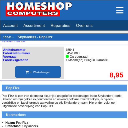
Account
Assortiment
Reparaties
Over ons
Skylanders - Pop Fizz
15541 -
SOFTWARE
>
GAMES
>
WII
Artikelnummer
15541
Fabrikantnummer
84520888
Voorraad
Op voorraad
Fabrieksgarantie
1 Maand(en) Bring-in Garantie
In Winkelwagen
8,95
Pop Fizz
Pop Fizz is een van de meest kleurrijke en geliefde personages in de Skylanders-serie.
Bekend om zijn gekke experimenten en onvoorspelbare toverdrankjes, is hij een
veelzijdige en fascinerende aanvulling op elk Skylanders-team. Hieronder volgt een
uitgebreide beschrijving van Pop Fizz
Kenmerken:
Naam:
Pop Fizz
Franchise:
Skylanders