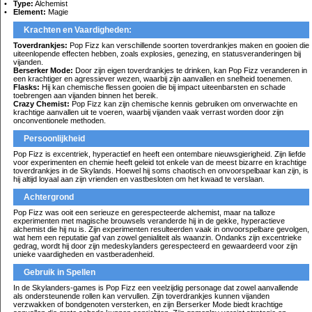
Type:
Alchemist
Element:
Magie
Krachten en Vaardigheden:
Toverdrankjes:
Pop Fizz kan verschillende soorten toverdrankjes maken en gooien die
uiteenlopende effecten hebben, zoals explosies, genezing, en statusveranderingen bij
vijanden.
Berserker Mode:
Door zijn eigen toverdrankjes te drinken, kan Pop Fizz veranderen in
een krachtiger en agressiever wezen, waarbij zijn aanvallen en snelheid toenemen.
Flasks:
Hij kan chemische flessen gooien die bij impact uiteenbarsten en schade
toebrengen aan vijanden binnen het bereik.
Crazy Chemist:
Pop Fizz kan zijn chemische kennis gebruiken om onverwachte en
krachtige aanvallen uit te voeren, waarbij vijanden vaak verrast worden door zijn
onconventionele methoden.
Persoonlijkheid
Pop Fizz is excentriek, hyperactief en heeft een ontembare nieuwsgierigheid. Zijn liefde
voor experimenten en chemie heeft geleid tot enkele van de meest bizarre en krachtige
toverdrankjes in de Skylands. Hoewel hij soms chaotisch en onvoorspelbaar kan zijn, is
hij altijd loyaal aan zijn vrienden en vastbesloten om het kwaad te verslaan.
Achtergrond
Pop Fizz was ooit een serieuze en gerespecteerde alchemist, maar na talloze
experimenten met magische brouwsels veranderde hij in de gekke, hyperactieve
alchemist die hij nu is. Zijn experimenten resulteerden vaak in onvoorspelbare gevolgen,
wat hem een reputatie gaf van zowel genialiteit als waanzin. Ondanks zijn excentrieke
gedrag, wordt hij door zijn medeskylanders gerespecteerd en gewaardeerd voor zijn
unieke vaardigheden en vastberadenheid.
Gebruik in Spellen
In de Skylanders-games is Pop Fizz een veelzijdig personage dat zowel aanvallende
als ondersteunende rollen kan vervullen. Zijn toverdrankjes kunnen vijanden
verzwakken of bondgenoten versterken, en zijn Berserker Mode biedt krachtige