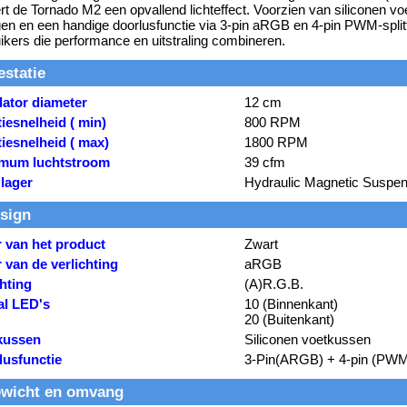
rt de Tornado M2 een opvallend lichteffect. Voorzien van siliconen v
ingen en een handige doorlusfunctie via 3-pin aRGB en 4-pin PWM-split
ikers die performance en uitstraling combineren.
estatie
lator diameter
12 cm
iesnelheid ( min)
800 RPM
iesnelheid ( max)
1800 RPM
mum luchtstroom
39 cfm
lager
Hydraulic Magnetic Suspen
sign
r van het product
Zwart
 van de verlichting
aRGB
hting
(A)R.G.B.
al LED's
10 (Binnenkant)
20 (Buitenkant)
kussen
Siliconen voetkussen
lusfunctie
3-Pin(ARGB) + 4-pin (PWM) 
wicht en omvang