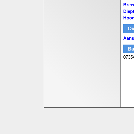
Bree
Diep
Hoog
Ov
Aansl
Ba
0735
Bedrijfsinformatie
Homeshop Computers
Tijnjedijk 25