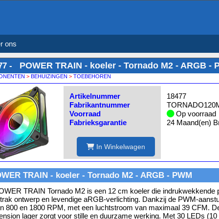
r ons
POWER TRAIN - koeler - Tornado M2 - ARGB -
77 -
ONENTEN
>
BEHUIZINGEN
>
TOEBEHOREN
Artikelnummer
18477
Fabrikantnummer
TORNADO120
Voorraad
Op voorraad
Fabrieksgarantie
24 Maand(en) Br
In Winkelwagen
WER TRAIN - koeler - Tornado M2 - ARGB - PWM
WER TRAIN Tornado M2 is een 12 cm koeler die indrukwekkende pr
trak ontwerp en levendige aRGB-verlichting. Dankzij de PWM-aansturi
n 800 en 1800 RPM, met een luchtstroom van maximaal 39 CFM. De
nsion lager zorgt voor stille en duurzame werking. Met 30 LEDs (10 