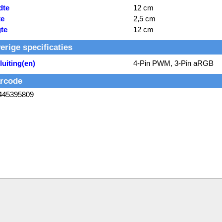
dte
12 cm
te
2,5 cm
te
12 cm
erige specificaties
uiting(en)
4-Pin PWM, 3-Pin aRGB
rcode
445395809
Service
Contactformulier