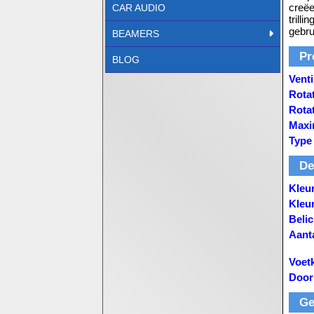
creëe
CAR AUDIO
trill
gebru
BEAMERS
Pr
BLOG
Venti
Rotat
Rotat
Maxi
Type 
De
Kleu
Kleur
Belic
Aant
Voet
Door
Ge