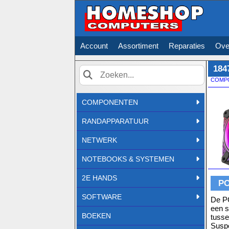
Account
Assortiment
Reparaties
Ove
184
COMP
Zoek
COMPONENTEN
RANDAPPARATUUR
NETWERK
NOTEBOOKS & SYSTEMEN
2E HANDS
PO
SOFTWARE
De PO
een s
BOEKEN
tusse
Suspe