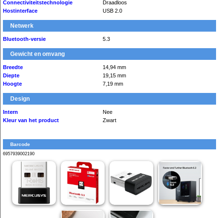
Connectiviteitstechnologie
Draadloos
Hostinterface
USB 2.0
Netwerk
Bluetooth-versie
5.3
Gewicht en omvang
Breedte
14,94 mm
Diepte
19,15 mm
Hoogte
7,19 mm
Design
Intern
Nee
Kleur van het product
Zwart
Barcode
6957939002190