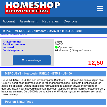
Account
Assortiment
Reparaties
Over ons
MERCUSYS - bluetooth - USB2.0 > BT5.3 - UB400
18196 -
NETWERK
>
BLUETOOTH DONGLES
Artikelnummer
18196
Fabrikantnummer
MA530
Voorraad
Op voorraad
Fabrieksgarantie
24 Maand(en) Bring-in Garantie
In Winkelwagen
12,50
MERCUSYS - bluetooth - USB2.0 > BT5.3 - UB400
De MERCUSYS UB400 is een ultracompacte Bluetooth 5.3 adapter die eenvoudig in elke
USB 2.0-poort past. Hiermee voeg je razendsnel draadloze Bluetooth-functionaliteit toe
aan je pc of laptop. Dankzij het kleine formaat blijft de adapter vrijwel onopvallend in
gebruik. Ideaal voor het verbinden van Bluetooth-apparaten zoals muizen, toetsenborden,
headsets en meer. De UB400 is compatibel met Windows-systemen en heeft een strak
zwart ontwerp.
Poorten & interfaces