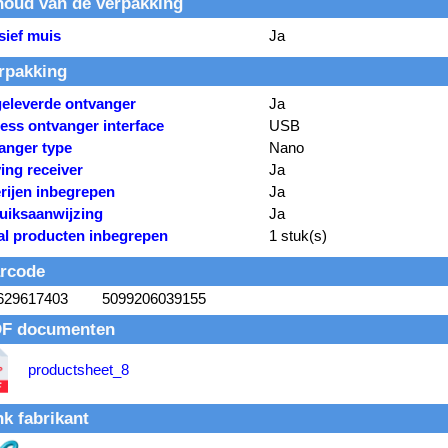
houd van de verpakking
sief muis
Ja
rpakking
eleverde ontvanger
Ja
ess ontvanger interface
USB
anger type
Nano
ing receiver
Ja
rijen inbegrepen
Ja
uiksaanwijzing
Ja
al producten inbegrepen
1 stuk(s)
rcode
629617403
5099206039155
F documenten
productsheet_8
nk fabrikant