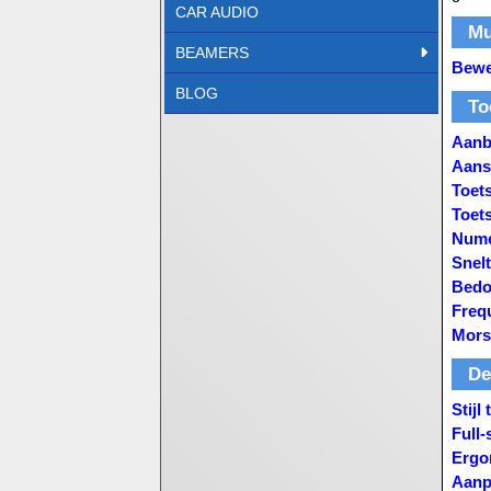
CAR AUDIO
Mu
BEAMERS
Bewe
BLOG
To
Aanb
Aans
Toet
Toet
Nume
Snel
Bedo
Freq
Mors
De
Stijl
Full-
Ergo
Aanp