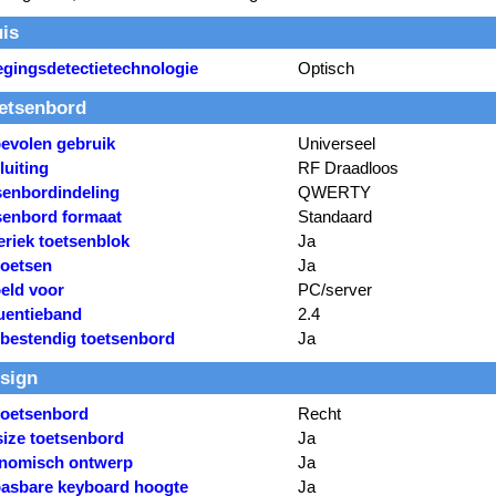
is
gingsdetectietechnologie
Optisch
etsenbord
evolen gebruik
Universeel
luiting
RF Draadloos
senbordindeling
QWERTY
senbord formaat
Standaard
riek toetsenblok
Ja
toetsen
Ja
eld voor
PC/server
uentieband
2.4
bestendig toetsenbord
Ja
sign
 toetsenbord
Recht
size toetsenbord
Ja
nomisch ontwerp
Ja
asbare keyboard hoogte
Ja