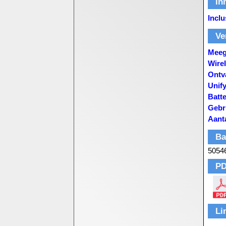
In
Inclu
Ve
Meeg
Wirel
Ontv
Unify
Batte
Gebr
Aant
Ba
5054
PD
Li