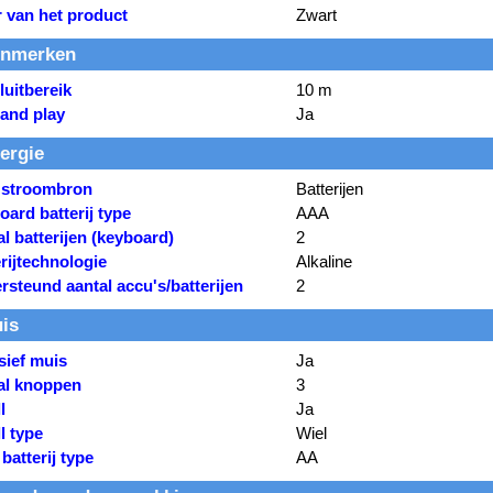
r van het product
Zwart
nmerken
luitbereik
10 m
 and play
Ja
ergie
 stroombron
Batterijen
ard batterij type
AAA
l batterijen (keyboard)
2
rijtechnologie
Alkaline
steund aantal accu's/batterijen
2
is
sief muis
Ja
al knoppen
3
l
Ja
l type
Wiel
batterij type
AA