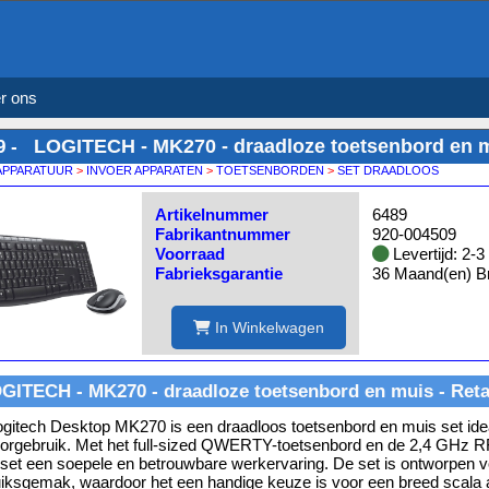
r ons
LOGITECH - MK270 - draadloze toetsenbord en mu
9 -
APPARATUUR
>
INVOER APPARATEN
>
TOETSENBORDEN
>
SET DRAADLOOS
Artikelnummer
6489
Fabrikantnummer
920-004509
Voorraad
Levertijd: 2-
Fabrieksgarantie
36 Maand(en) Br
In Winkelwagen
GITECH - MK270 - draadloze toetsenbord en muis - Reta
gitech Desktop MK270 is een draadloos toetsenbord en muis set idea
orgebruik. Met het full-sized QWERTY-toetsenbord en de 2,4 GHz RF
set een soepele en betrouwbare werkervaring. De set is ontworpen vo
iksgemak, waardoor het een handige keuze is voor een breed scala 