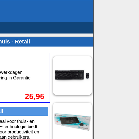
is - Retail
3 werkdagen
ing-in Garantie
25,95
il
al voor thuis- en
-technologie biedt
or productiviteit en
aan gebruikers.