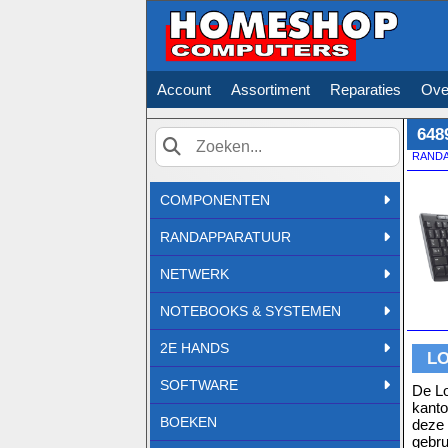
Account
Assortiment
Reparaties
Ove
648
RAND
Zoek
COMPONENTEN
RANDAPPARATUUR
NETWERK
NOTEBOOKS & SYSTEMEN
2E HANDS
LO
SOFTWARE
De Lo
kanto
BOEKEN
deze 
gebru