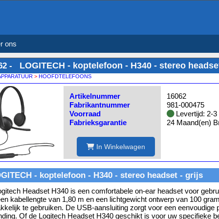
r ons
LOGITECH - koptelefoon - H340 - stereo headset 
62 -
APPARATUUR
>
HOOFDTELEFOONS
Artikelnummer
16062
Fabrikantnummer
981-000475
Voorraad
Levertijd: 2-
Fabrieksgarantie
24 Maand(en) Br
In Winkelwagen
GITECH - koptelefoon - H340 - stereo headset - grijs
gitech Headset H340 is een comfortabele on-ear headset voor gebru
en kabellengte van 1,80 m en een lichtgewicht ontwerp van 100 gram
kelijk te gebruiken. De USB-aansluiting zorgt voor een eenvoudige 
nding. Of de Logitech Headset H340 geschikt is voor uw specifieke beh