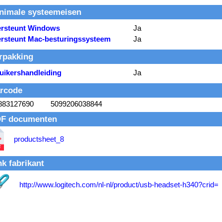
nimale systeemeisen
rsteunt Windows
Ja
rsteunt Mac-besturingssysteem
Ja
rpakking
uikershandleiding
Ja
rcode
883127690
5099206038844
F documenten
productsheet_8
nk fabrikant
http://www.logitech.com/nl-nl/product/usb-headset-h340?crid=