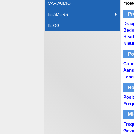
moete
CAR AUDIO
Pr
BEAMERS
Draa
BLOG
Bedo
Head
Kleu
Po
Conne
Aans
Leng
Ho
Posi
Freq
Mi
Freq
Gevo