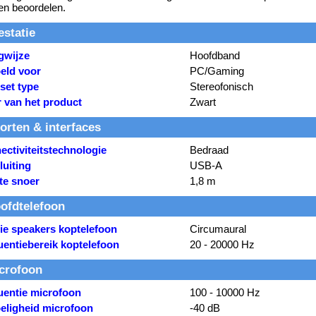
n beoordelen.
estatie
gwijze
Hoofdband
eld voor
PC/Gaming
set type
Stereofonisch
r van het product
Zwart
orten & interfaces
ctiviteitstechnologie
Bedraad
luiting
USB-A
te snoer
1,8 m
ofdtelefoon
tie speakers koptelefoon
Circumaural
uentiebereik koptelefoon
20 - 20000 Hz
crofoon
uentie microfoon
100 - 10000 Hz
eligheid microfoon
-40 dB