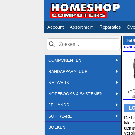
Account
Assortiment
Reparaties
Ove
160
RAND
Zoek
COMPONENTEN
RANDAPPARATUUR
NETWERK
NOTEBOOKS & SYSTEMEN
2E HANDS
LO
SOFTWARE
De Lo
Met e
BOEKEN
gemak
verbi