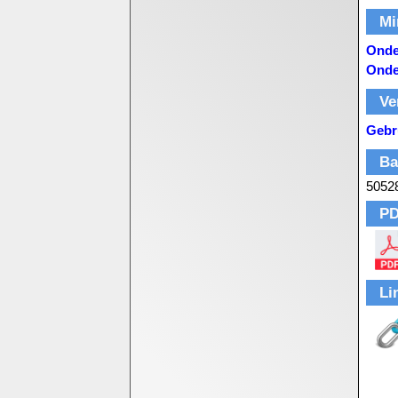
Mi
Onde
Onde
Ve
Gebr
Ba
5052
PD
Li