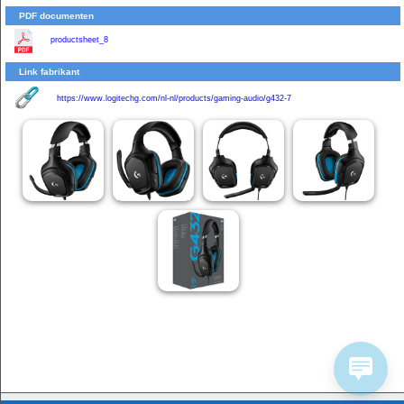
PDF documenten
productsheet_8
Link fabrikant
https://www.logitechg.com/nl-nl/products/gaming-audio/g432-7