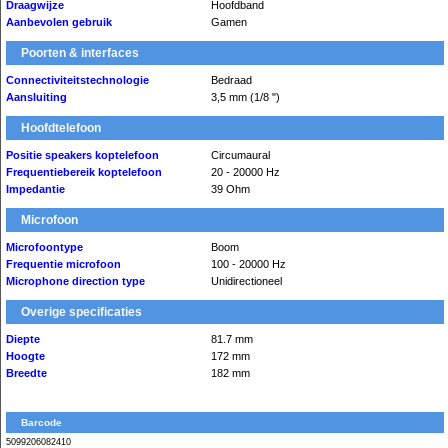
Draagwijze
Hoofdband
Aanbevolen gebruik
Gamen
Poorten & interfaces
Connectiviteitstechnologie
Bedraad
Aansluiting
3,5 mm (1/8 ")
Hoofdtelefoon
Positie speakers koptelefoon
Circumaural
Frequentiebereik koptelefoon
20 - 20000 Hz
Impedantie
39 Ohm
Microfoon
Microfoontype
Boom
Frequentie microfoon
100 - 20000 Hz
Microphone direction type
Unidirectioneel
Overige specificaties
Diepte
81.7 mm
Hoogte
172 mm
Breedte
182 mm
Barcode
5099206082410