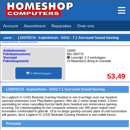
Account
Assortiment
Reparaties
Over ons
LOGITECH - koptelefoon - G432 - 7.1 Surround Sound Gaming
15690 -
RANDAPPARATUUR
>
HOOFDTELEFOONS
Artikelnummer
15690
Fabrikantnummer
981-000770
Voorraad
Levertijd: 2-3 werkdagen
Fabrieksgarantie
24 Maand(en) Bring-in Garantie
In Winkelwagen
53,49
LOGITECH - koptelefoon - G432 7.1 Surround Sound Gaming
De Logitech-G G432 Bedrade Gaming Headset is een krachtige over-ear headset
speciaal ontworpen voor PlayStation-gamers. Met zijn 2 meter lange kabel, 3.5mm-
aansluiting en noise cancelling-functie biedt deze headset een immersieve gaming-
ervaring. De volumeregeling en het compacte ontwerp van 280 gram maken hem
bovendien comfortabel in gebruik. Of je nu lange gaming-sessies plant of snel tussendoor
wilt gamen, deze Logitech-G G432 Bedrade Gaming Headset is een solide keuze.
Prestatie