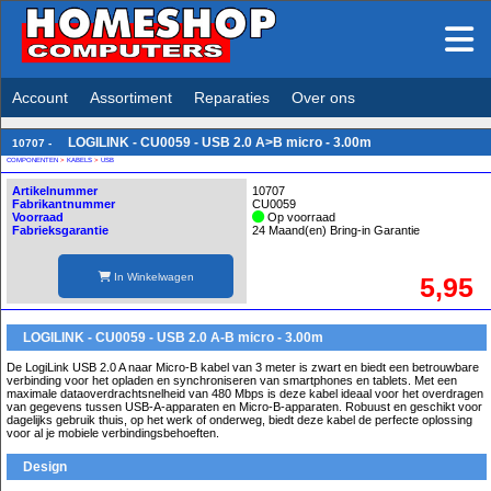
Account
Assortiment
Reparaties
Over ons
LOGILINK - CU0059 - USB 2.0 A>B micro - 3.00m
10707 -
COMPONENTEN
>
KABELS
>
USB
Artikelnummer
10707
Fabrikantnummer
CU0059
Voorraad
Op voorraad
Fabrieksgarantie
24 Maand(en) Bring-in Garantie
In Winkelwagen
5,95
LOGILINK - CU0059 - USB 2.0 A-B micro - 3.00m
De LogiLink USB 2.0 A naar Micro-B kabel van 3 meter is zwart en biedt een betrouwbare
verbinding voor het opladen en synchroniseren van smartphones en tablets. Met een
maximale dataoverdrachtsnelheid van 480 Mbps is deze kabel ideaal voor het overdragen
van gegevens tussen USB-A-apparaten en Micro-B-apparaten. Robuust en geschikt voor
dagelijks gebruik thuis, op het werk of onderweg, biedt deze kabel de perfecte oplossing
voor al je mobiele verbindingsbehoeften.
Design