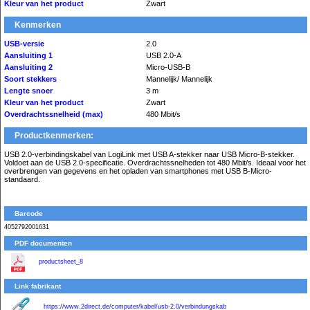
Kleur van het product
Zwart
Kenmerken
USB-versie
2.0
Aansluiting 1
USB 2.0-A
Aansluiting 2
Micro-USB-B
Soort stekkers
Mannelijk/ Mannelijk
Lengte snoer
3 m
Kleur van het product
Zwart
Overdrachtssnelheid (max)
480 Mbit/s
Productkenmerken:
USB 2.0-verbindingskabel van LogiLink met USB A-stekker naar USB Micro-B-stekker.
Voldoet aan de USB 2.0-specificatie. Overdrachtssnelheden tot 480 Mbit/s. Ideaal voor het
overbrengen van gegevens en het opladen van smartphones met USB B-Micro-
standaard.
Barcode
4052792001631
PDF documenten
productsheet_8
Link fabrikant
https://www.2direct.de/computer/kabel/usb-2.0/verbindungskab