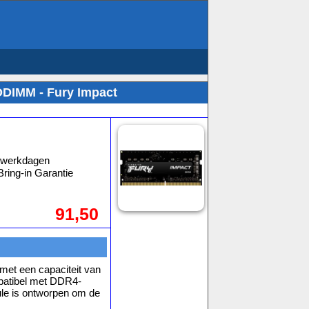
ODIMM - Fury Impact
3 werkdagen
ring-in Garantie
91,50
t een capaciteit van
patibel met DDR4-
le is ontworpen om de