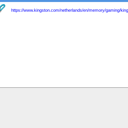
https://www.kingston.com/netherlands/en/memory/gaming/king
Service
Contactformulier
2026 by Homeshop Computers alle rechten voorbehoude