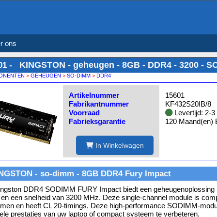
r ons
KINGSTON - geheugen - 8GB - DDR4 - 3200 - S
01 -
ONENTEN
>
GEHEUGEN
>
SO-DIMM
>
DDR4
Artikelnummer
15601
Fabrikantnummer
KF432S20IB/8
Voorraad
Levertijd: 2-
Fabrieksgarantie
120 Maand(en) B
In Winkelwagen
NGSTON - so-dimm - 8GB DDR4 Fury Impact
ingston DDR4 SODIMM FURY Impact biedt een geheugenoplossing me
en een snelheid van 3200 MHz. Deze single-channel module is com
emen en heeft CL 20-timings. Deze high-performance SODIMM-modu
ele prestaties van uw laptop of compact systeem te verbeteren.