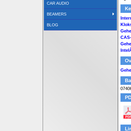
CAR AUDIO
Ke
BEAMERS
Inte
Klok
BLOG
Gehe
CAS-
Gehe
Inte
Ov
Gehe
Ba
0740
PD
Li