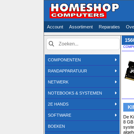
Account
Assortiment
Reparaties
Ove
156
COMP
Zoek
COMPONENTEN
RANDAPPARATUUR
NETWERK
NOTEBOOKS & SYSTEMEN
2E HANDS
KI
SOFTWARE
De K
8 GB 
BOEKEN
syst
algeh