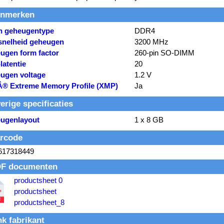
nmerken
rn geheugentype
DDR4
snelheid geheugen
3200 MHz
ugen form factor
260-pin SO-DIMM
latentie
20
ugen voltage
1.2 V
lÂ® Extreme Memory Profile (XMP)
Ja
erige specificaties
ugenlayout
1 x 8 GB
rcode
617318449
F documenten
productsheet 0
productsheet
productsheet_8
nk fabrikant