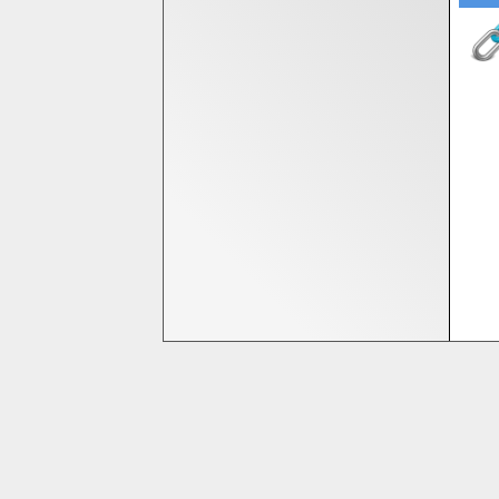
Bedrijfsinformatie
Homeshop Computers
Tijnjedijk 25
8936 AB Leeuwarden
058-2844000