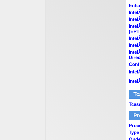
Enha
Inte
Inte
Inte
(EPT
Intel
Intel
Intel
Direc
Confl
Inte
Intel
Tc
Tcas
Pr
Proc
Type
Onde