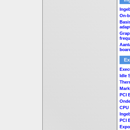
Inge
On-b
Basi
adap
Grap
frequ
Aant
board
Ex
Execu
Idle 
Ther
Mark
PCI E
Onde
CPU 
Inge
PCI 
Expo