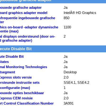
bouwde grafische adapter
Ja
oard graphics adapter model
IntelÂ® HD Graphics
sfrequentie ingebouwde grafische
850
ter
hics on-board -adapter dynamische
1100
entie (max)
al displays ondersteund (door on-
2
 grafische adapter)
ecute Disable Bit
te Disable Bit
Ja
States
Ja
mal Monitoring Technologies
Ja
tsegment
Desktop
xpress slots versie
2.0
rsteunde instructie sets
SSE4.1, SSE4.2
configuratie (max)
1
bouwde opties beschikbaar
Ja
Express CEM revisie
2.0
rt Control Classification Number
3A991