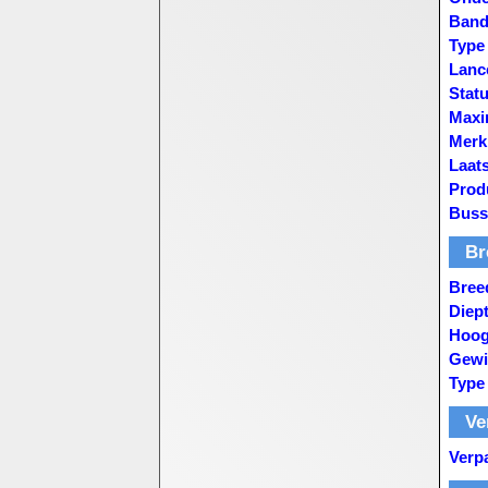
Band
Type
Lanc
Stat
Maxi
Merk
Laats
Prod
Buss
Br
Bree
Diep
Hoog
Gewi
Type
Ve
Verp