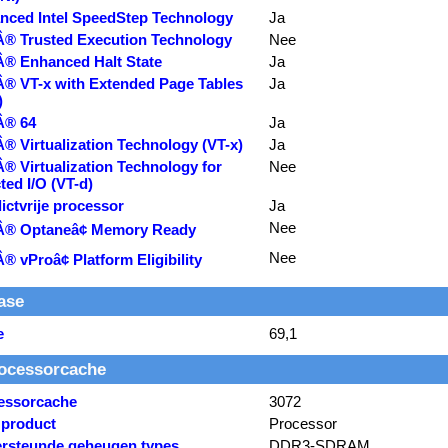
nced Intel SpeedStep Technology
Ja
lÂ® Trusted Execution Technology
Nee
lÂ® Enhanced Halt State
Ja
lÂ® VT-x with Extended Page Tables
Ja
)
Â® 64
Ja
Â® Virtualization Technology (VT-x)
Ja
Â® Virtualization Technology for
Nee
ted I/O (VT-d)
ictvrije processor
Ja
Nee
lÂ® Optaneâ¢ Memory Ready
Nee
Â® vProâ¢ Platform Eligibility
ase
e
69,1
ocessorcache
essorcache
3072
 product
Processor
rsteunde geheugen types
DDR3-SDRAM