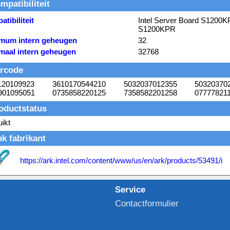
mpatibiliteit
tibiliteit
Intel Server Board S1200KP
S1200KPR
mum intern geheugen
32
maal intern geheugen
32768
rcode
120109923
3610170544210
5032037012355
50320370
901095051
0735858220125
7358582201258
07777821
oductstatus
ikt
nk fabrikant
https://ark.intel.com/content/www/us/en/ark/products/53491/i
Service
Contactformulier