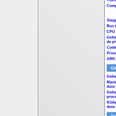
Comp
Step
Bus 
CPU m
Gehe
de p
Code
Proc
ARK 
Ge
Gehe
Maxi
door
Gehe
proc
Klok
door
In