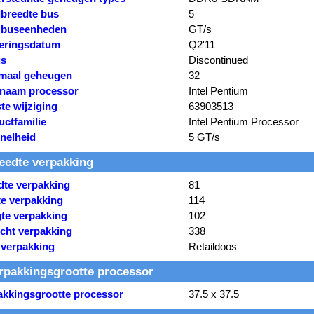
breedte bus
5
 buseenheden
GT/s
eringsdatum
Q2'11
us
Discontinued
maal geheugen
32
naam processor
Intel Pentium
te wijziging
63903513
uctfamilie
Intel Pentium Processor
nelheid
5 GT/s
eedte verpakking
dte verpakking
81
te verpakking
114
te verpakking
102
cht verpakking
338
 verpakking
Retaildoos
rpakkingsgrootte processor
akkingsgrootte processor
37.5 x 37.5