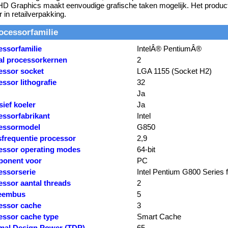
 HD Graphics maakt eenvoudige grafische taken mogelijk. Het produc
r in retailverpakking.
ocessorfamilie
essorfamilie
IntelÂ® PentiumÂ®
al processorkernen
2
essor socket
LGA 1155 (Socket H2)
ssor lithografie
32
Ja
sief koeler
Ja
essorfabrikant
Intel
essormodel
G850
sfrequentie processor
2,9
essor operating modes
64-bit
onent voor
PC
essorserie
Intel Pentium G800 Series 
essor aantal threads
2
eembus
5
essor cache
3
essor cache type
Smart Cache
mal Design Power (TDP)
65