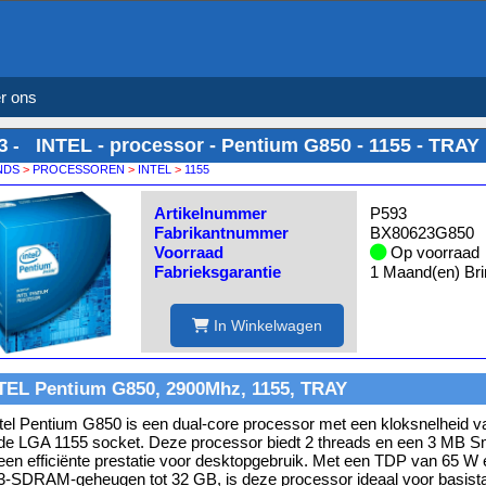
r ons
INTEL - processor - Pentium G850 - 1155 - TRAY
3 -
NDS
>
PROCESSOREN
>
INTEL
>
1155
Artikelnummer
P593
Fabrikantnummer
BX80623G850
Voorraad
Op voorraad
Fabrieksgarantie
1 Maand(en) Bri
In Winkelwagen
TEL Pentium G850, 2900Mhz, 1155, TRAY
tel Pentium G850 is een dual-core processor met een kloksnelheid 
de LGA 1155 socket. Deze processor biedt 2 threads en een 3 MB S
een efficiënte prestatie voor desktopgebruik. Met een TDP van 65 W
-SDRAM-geheugen tot 32 GB, is deze processor ideaal voor basist