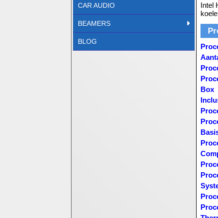
Intel
CAR AUDIO
koele
BEAMERS
Pr
BLOG
Proc
Aant
Proc
Proce
Box
Inclu
Proc
Proc
Basi
Proc
Comp
Proc
Proc
Syst
Proc
Proc
Ther