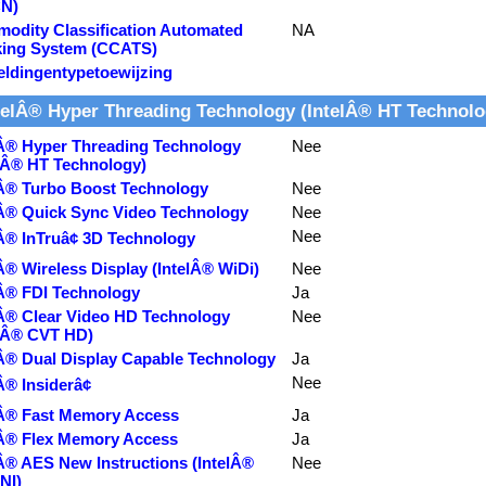
N)
odity Classification Automated
NA
king System (CCATS)
eldingentypetoewijzing
telÂ® Hyper Threading Technology (IntelÂ® HT Technolo
lÂ® Hyper Threading Technology
Nee
elÂ® HT Technology)
lÂ® Turbo Boost Technology
Nee
lÂ® Quick Sync Video Technology
Nee
Nee
Â® InTruâ¢ 3D Technology
Â® Wireless Display (IntelÂ® WiDi)
Nee
lÂ® FDI Technology
Ja
lÂ® Clear Video HD Technology
Nee
elÂ® CVT HD)
lÂ® Dual Display Capable Technology
Ja
Nee
Â® Insiderâ¢
lÂ® Fast Memory Access
Ja
lÂ® Flex Memory Access
Ja
lÂ® AES New Instructions (IntelÂ®
Nee
NI)