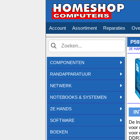
Account
Assortiment
Reparaties
Ove
P59
2E HA
Zoek
COMPONENTEN
RANDAPPARATUUR
NETWERK
NOTEBOOKS & SYSTEMEN
2E HANDS
IN
SOFTWARE
De In
voor 
BOEKEN
voor 
DDR3