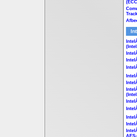
(ECC
Comm
Trac
Afbe
In
Inte
(Int
Inte
Inte
Intel
Intel
Inte
Inte
(Int
Inte
Intel
Inte
Inte
Inte
AES-