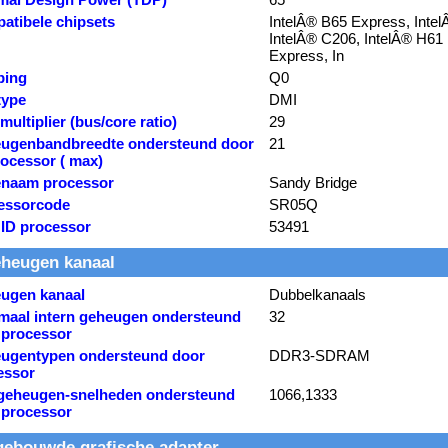
atibele chipsets
IntelÂ® B65 Express, Inte
IntelÂ® C206, IntelÂ® H61
Express, In
ping
Q0
type
DMI
ultiplier (bus/core ratio)
29
ugenbandbreedte ondersteund door
21
rocessor ( max)
naam processor
Sandy Bridge
essorcode
SR05Q
ID processor
53491
heugen kanaal
ugen kanaal
Dubbelkanaals
maal intern geheugen ondersteund
32
 processor
ugentypen ondersteund door
DDR3-SDRAM
essor
geheugen-snelheden ondersteund
1066,1333
 processor
gebouwde grafische adapter