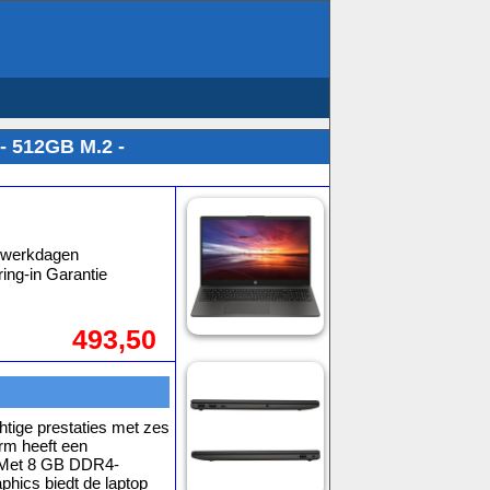
 - 512GB M.2 -
D
3 werkdagen
ing-in Garantie
493,50
ige prestaties met zes
rm heeft een
n. Met 8 GB DDR4-
ics biedt de laptop