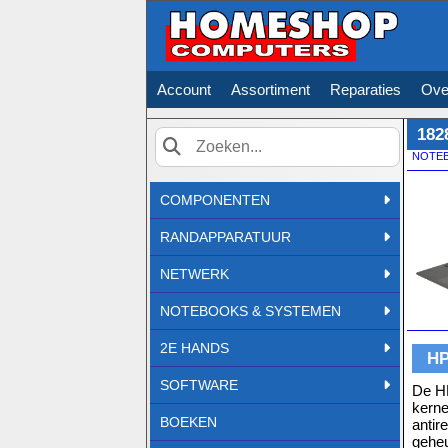
Account
Assortiment
Reparaties
Ove
182
NOTEB
Zoek
COMPONENTEN
RANDAPPARATUUR
NETWERK
NOTEBOOKS & SYSTEMEN
2E HANDS
HP
SOFTWARE
De HP
kerne
BOEKEN
antir
gehe