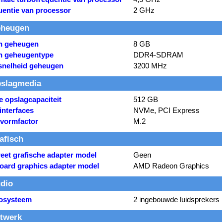
uentie van processor
2 GHz
heugen
rn geheugen
8 GB
rn geheugentype
DDR4-SDRAM
snelheid geheugen
3200 MHz
slagmedia
e opslagcapaciteit
512 GB
interfaces
NVMe, PCI Express
vormfactor
M.2
afisch
reet grafische adapter model
Geen
oard graphics adapter model
AMD Radeon Graphics
dio
osysteem
2 ingebouwde luidsprekers
twerk