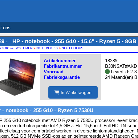
r ons
HP - notebook - 255 G10 - 15.6'' - Ryzen 5 - 8GB
89 -
OOKS & SYSTEMEN
>
NOTEBOOKS
>
NOTEBOOKS
Artikelnummer
18289
Fabrikantnummer
B39NSAT#AK
Voorraad
Levertijd: 2-
Fabrieksgarantie
24 Maand(en) Br
In Winkelwagen
 - notebook - 255 G10 - Ryzen 5 7530U
 255 G10 notebook met AMD Ryzen 5 7530U processor levert kracht
n en een turbofrequentie tot 4,5 GHz. Het 15,6-inch Full HD TN-sche
eflectielaag voor comfortabel werken in diverse lichtomstandighede
ugen, 512 GB NVMe SSD-opslag en geïntegreerde AMD Radeon Graph