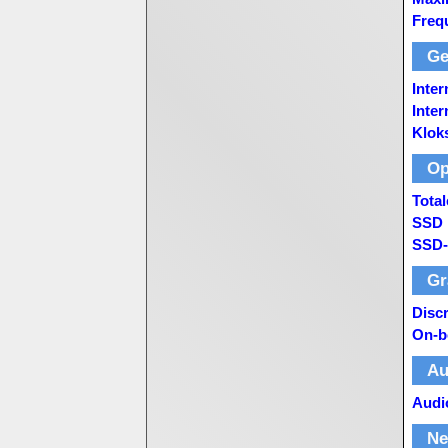
Freq
Ge
Inte
Inte
Klok
Op
Total
SSD 
SSD-
Gr
Disc
On-b
Au
Audi
Ne