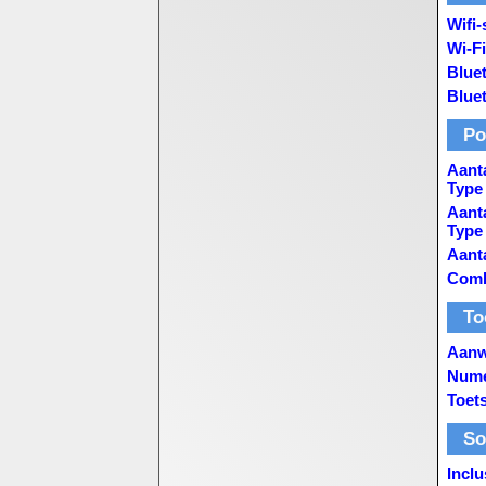
Wifi
Wi-F
Blue
Blue
Po
Aanta
Type
Aant
Type
Aant
Comb
To
Aanw
Nume
Toet
So
Incl