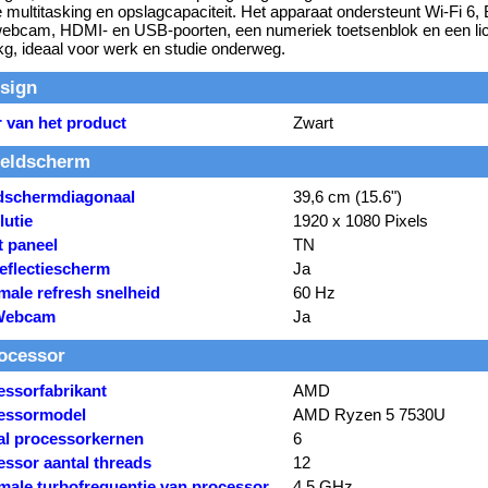
e multitasking en opslagcapaciteit. Het apparaat ondersteunt Wi-Fi 6, 
bcam, HDMI- en USB-poorten, een numeriek toetsenblok en een lic
kg, ideaal voor werk en studie onderweg.
sign
r van het product
Zwart
eldscherm
dschermdiagonaal
39,6 cm (15.6")
lutie
1920 x 1080 Pixels
t paneel
TN
reflectiescherm
Ja
male refresh snelheid
60 Hz
Webcam
Ja
ocessor
essorfabrikant
AMD
essormodel
AMD Ryzen 5 7530U
al processorkernen
6
essor aantal threads
12
male turbofrequentie van processor
4,5 GHz