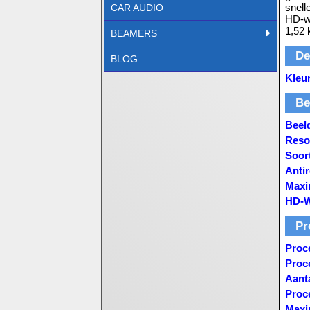
snell
CAR AUDIO
HD-we
1,52 
BEAMERS
De
BLOG
Kleu
Be
Beel
Reso
Soor
Anti
Maxi
HD-
Pr
Proc
Proc
Aant
Proc
Maxi