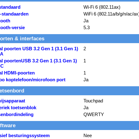
-standaard
Wi-Fi 6 (802.11ax)
i-standaarden
WiFi 6 (802.11a/b/g/n/ac/ax
tooth
Ja
tooth-versie
5.3
orten & interfaces
l poorten USB 3.2 Gen 1 (3.1 Gen 1)
2
 A
al poortenUSB 3.2 Gen 1 (3.1 Gen 1)
1
 C
al HDMI-poorten
1
o koptelefoon/microfoon port
Ja
etsenbord
ijsapparaat
Touchpad
riek toetsenblok
Ja
senbordindeling
QWERTY
ftware
usief besturingssysteem
Nee