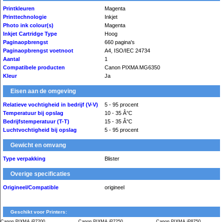
Printkleuren
Magenta
Printtechnologie
Inkjet
Photo ink colour(s)
Magenta
Inkjet Cartridge Type
Hoog
Paginaopbrengst
660 pagina's
Paginaopbrengst voetnoot
A4, ISO/IEC 24734
Aantal
1
Compatibele producten
Canon PIXMA MG6350
Kleur
Ja
Eisen aan de omgeving
Relatieve vochtigheid in bedrijf (V-V)
5 - 95 procent
Temperatuur bij opslag
10 - 35 Â°C
Bedrijfstemperatuur (T-T)
15 - 35 Â°C
Luchtvochtigheid bij opslag
5 - 95 procent
Gewicht en omvang
Type verpakking
Blister
Overige specificaties
Origineel/Compatible
origineel
Geschikt voor Printers:
Canon PIXMA iP7200
Canon PIXMA iP7250
Canon PIXMA iP8750