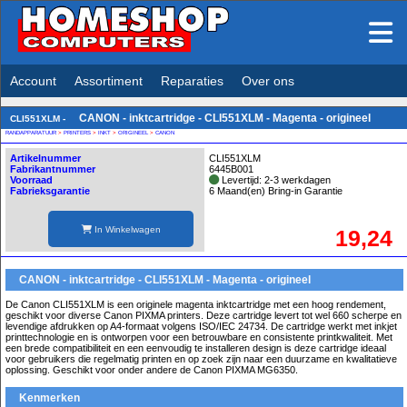
Account
Assortiment
Reparaties
Over ons
CANON - inktcartridge - CLI551XLM - Magenta - origineel
CLI551XLM -
RANDAPPARATUUR
>
PRINTERS
>
INKT
>
ORIGINEEL
>
CANON
Artikelnummer
CLI551XLM
Fabrikantnummer
6445B001
Voorraad
Levertijd: 2-3 werkdagen
Fabrieksgarantie
6 Maand(en) Bring-in Garantie
In Winkelwagen
19,24
CANON - inktcartridge - CLI551XLM - Magenta - origineel
De Canon CLI551XLM is een originele magenta inktcartridge met een hoog rendement,
geschikt voor diverse Canon PIXMA printers. Deze cartridge levert tot wel 660 scherpe en
levendige afdrukken op A4-formaat volgens ISO/IEC 24734. De cartridge werkt met inkjet
printtechnologie en is ontworpen voor een betrouwbare en consistente printkwaliteit. Met
een brede compatibiliteit en een eenvoudig te installeren design is deze cartridge ideaal
voor gebruikers die regelmatig printen en op zoek zijn naar een duurzame en kwalitatieve
oplossing. Geschikt voor onder andere de Canon PIXMA MG6350.
Kenmerken