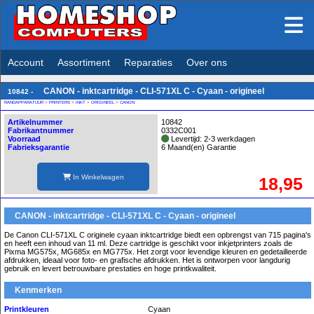
Account
Assortiment
Reparaties
Over ons
CANON - inktcartridge - CLI-571XL C - Cyaan - origineel
10842 -
RANDAPPARATUUR
>
PRINTERS
>
INKT
>
ORIGINEEL
>
CANON
Artikelnummer
10842
Fabrikantnummer
0332C001
Voorraad
Levertijd: 2-3 werkdagen
Fabrieksgarantie
6 Maand(en) Garantie
In Winkelwagen
18,95
CANON - inktcartridge - CLI-571XL C - Cyaan - origineel
De Canon CLI-571XL C originele cyaan inktcartridge biedt een opbrengst van 715 pagina's
en heeft een inhoud van 11 ml. Deze cartridge is geschikt voor inkjetprinters zoals de
Pixma MG575x, MG685x en MG775x. Het zorgt voor levendige kleuren en gedetailleerde
afdrukken, ideaal voor foto- en grafische afdrukken. Het is ontworpen voor langdurig
gebruik en levert betrouwbare prestaties en hoge printkwaliteit.
Kenmerken
Printkleuren
Cyaan