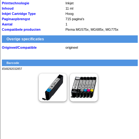
Printtechnologie
Inkjet
Inhoud
11 ml
Inkjet Cartridge Type
Hoog
Paginaopbrengst
715 pagina's
Aantal
1
Compatibele producten
Pixma MG575x, MG685x, MG775x
Overige specificaties
Origineel/Compatible
origineel
Barcode
4549292032857