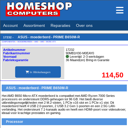
Account
Assortiment
Reparaties
Over ons
ASUS - moederbord - PRIME B650M-R
17232 -
COMPONENTEN
>
MOEDERBORDEN
>
AMD
>
AM5
>
MICRO ATX
Artikelnummer
17232
Fabrikantnummer
90MB1H30-M0EAY0
Voorraad
Levertijd: 2-3 werkdagen
Fabrieksgarantie
36 Maand(en) Bring-in Garantie
In Winkelwagen
114,50
ASUS - moederbord - PRIME B650M-R
Het AMD B650 Micro-ATX moederbord is compatibel met AMD Ryzen 7000 Series
processors en ondersteunt DDR5-geheugen tot 96 GB. Het biedt diverse
uitbreidingsmogelijkheden met 2 M.2-sloten, 1 PCIe x16 slot en 1 PCIe x1 slot. Dit
moederbord heeft 4 USB 2.0-poorten, 2 USB 3.2 Gen 1-poorten en een 2.5G LAN-
verbinding. Het ondersteunt 7.1-kanaals audio en heeft een HDMI-poort voor videouitvoer,
ideaal voor krachtige prestaties en gaming.
Processor