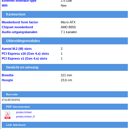
Ethernet interface type
2.5 Gbit
Wifi
Nee
Kenmerken
Moederbord form factor
Micro-ATX
Chipset moederbord
AMD B650
Audio-uitgangskanalen
7.1 kanalen
Uitbreidingsmodules
Aantal M.2 (M) slots
2
PCI Express x16 (Gen 4.x) slots
1
PCI Express x1 (Gen 4.x) slots
1
Gewicht en omvang
Breedte
221 mm
Hoogte
23,6 cm
Barcode
4711387429761
PDF documenten
productsheet
productsheet_8
Link fabrikant