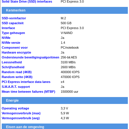
Solid State Drive (SSD) interfaces
PCI Express 3.0
Kenmerken
SSD-vormfactor
M.2
SSD capaciteit
500 GB
Interface
PCI Express 3.0
Type geheugen
V-NAND
NVMe
Ja
NVMe versie
1.4
Component voor
PC/notebook
Hardware encryptie
Ja
Ondersteunde beveiligingsalgoritmen
256-bit AES
Leessnelheid
3100 MB/s
Schrijfsnelheid
2600 MB/s
Random read (4KB)
400000 IOPS
Random write (4KB)
470000 IOPS
PCI Express interface data lanes
x4
S.M.A.R.T. support
Ja
Mean time between failures (MTBF)
1500000 uur
Energie
Operating voltage
3,3 V
Vermogensverbruik (max)
5,9 W
Vermogensverbruik (avg)
4,3 W
Eisen aan de omgeving