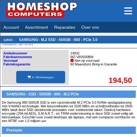
Account
Assortiment
Reparaties
Over ons
SAMSUNG - M.2 SSD - 500GB - 980 - PCIe 3.0
14932 -
COMPONENTEN
>
SSD
>
M.2 PCI-E
Artikelnummer
14932
Fabrikantnummer
MZ-V8V500BW
Voorraad
Niet op voorraad
Fabrieksgarantie
60 Maand(en) Bring-in Garantie
In Winkelwagen
194,50
SAMSUNG - SSD - 500GB - 980 - M.2 PCIe
De Samsung 980 500GB SSD is een razendsnelle M.2 PCIe 3.0 NVMe-opslagoplossing
met V-NAND-technologie. Met leessnelheden tot 3100 MB/s en schrijfsnelheden tot 2600
MB/s biedt deze SSD uitstekende prestaties voor veeleisende taken. Dankzij hardware-
encryptie (256-bit AES), S.M.A.R.T.- en TRIM-ondersteuning is deze SSD zowel veilig als
betrouwbaar. Geschikt voor zowel desktops als laptops, met een compacte vormfactor en
een MTBF van 1,5 miljoen uur.
Prestatie