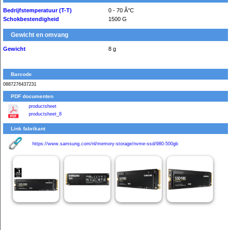
Bedrijfstemperatuur (T-T)
0 - 70 Â°C
Schokbestendigheid
1500 G
Gewicht en omvang
Gewicht
8 g
Barcode
0887276437231
PDF documenten
productsheet
productsheet_8
Link fabrikant
https://www.samsung.com/nl/memory-storage/nvme-ssd/980-500gb