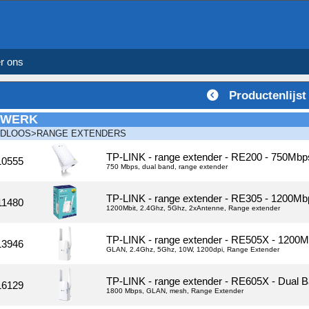
r ons
Productenlijst
TWERK
DLOOS>RANGE EXTENDERS
TP-LINK - range extender - RE200 - 750Mbp
10555
750 Mbps, dual band, range extender
TP-LINK - range extender - RE305 - 1200Mb
11480
1200Mbit, 2.4Ghz, 5Ghz, 2xAntenne, Range extender
TP-LINK - range extender - RE505X - 1200Mb
13946
GLAN, 2.4Ghz, 5Ghz, 10W, 1200dpi, Range Extender
TP-LINK - range extender - RE605X - Dual 
16129
1800 Mbps, GLAN, mesh, Range Extender