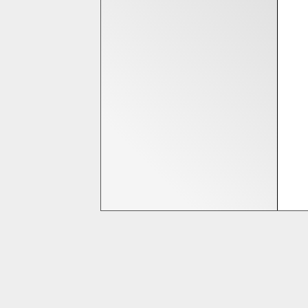
Bedrijfsinformatie
Homeshop Computers
Tijnjedijk 25
8936 AB Leeuwarden
058-2844000