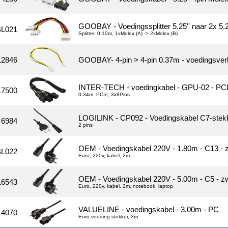
GOOBAY - Voedingssplitter 5.25'' naar 2x 5.2
L021
Splitter, 0.10m, 1xMolex (A) -> 2xMolex (B)
12846
GOOBAY- 4-pin > 4-pin 0.37m - voedingsver
INTER-TECH - voedingkabel - GPU-02 - PCI
17500
0.34m, PCIe, 3x8Pins
LOGILINK - CP092 - Voedingskabel C7-stekk
6984
2 pins
OEM - Voedingskabel 220V - 1.80m - C13 - 
L022
Euro, 220v, kabel, 2m
OEM - Voedingskabel 220V - 5.00m - C5 - z
16543
Euro, 220v, kabel, 2m, notebook, laptop
VALUELINE - voedingskabel - 3.00m - PC
14070
Euro voeding stekker, 3m