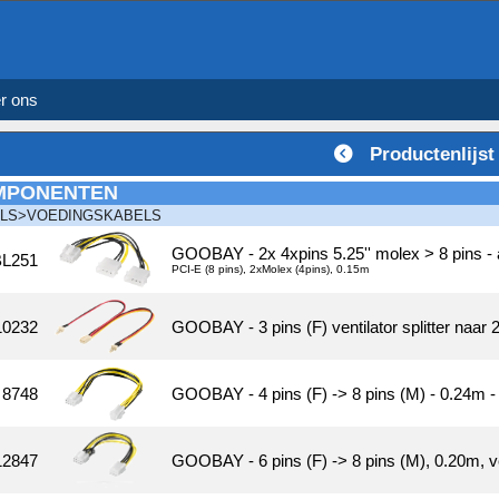
r ons
Productenlijst
MPONENTEN
LS>VOEDINGSKABELS
GOOBAY - 2x 4xpins 5.25'' molex > 8 pins - 
L251
PCI-E (8 pins), 2xMolex (4pins), 0.15m
10232
GOOBAY - 3 pins (F) ventilator splitter naar 
8748
GOOBAY - 4 pins (F) -> 8 pins (M) - 0.24m -
12847
GOOBAY - 6 pins (F) -> 8 pins (M), 0.20m, v