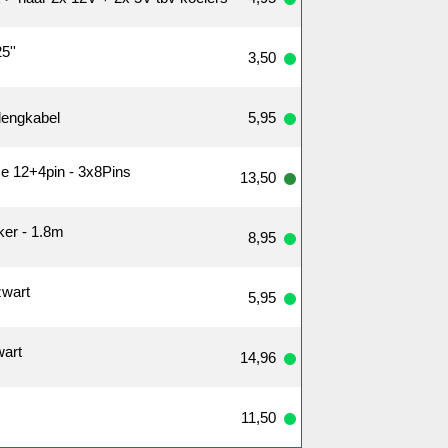
5''
3,50
lengkabel
5,95
e 12+4pin - 3x8Pins
13,50
er - 1.8m
8,95
zwart
5,95
wart
14,96
11,50