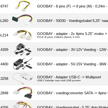
8747
GOOBAY - 8 pins (F) -> 8 pins (M) - 0.24m -
L260
GOOBAY - 93030 - Voedingskabel 5,25'' naa
GOOBAY - adapter - 2x 4pins 5.25'' molex > 
L214
PCI-E (6 pins), 2xMolex (4pins), 0.15m
14399
GOOBAY - adapter - 3V-12V Voeding - 12W - 
14400
GOOBAY - adapter - 5V-15V Voeding - 36W - 
GOOBAY - Adapter USB-C -> Multipoort
13258
USB-C kabeltje naar multi USB poorten
12848
GOOBAY - voedingconverter SATA -> 4pins 5
4256
GOOBAY - Voedingskabel - 5.25'' 4pin Molex