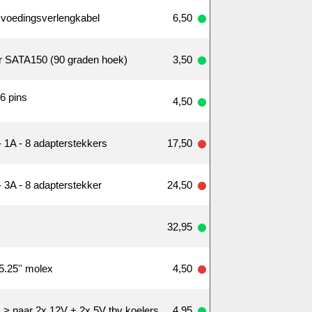
 voedingsverlengkabel
6,50
r SATA150 (90 graden hoek)
3,50
6 pins
4,50
1A - 8 adapterstekkers
17,50
3A - 8 adapterstekker
24,50
32,95
.25'' molex
4,50
 > naar 2x 12V + 2x 5V tbv koelers
4,95