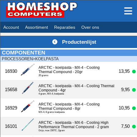
Account
Assortiment
Reparaties
Over ons
Productenlijst
COMPONENTEN
PROCESSOREN>KOELPASTA
ARCTIC - koelpasta - MX-4 - Cooling
16930
13,95
Thermal Compound - 20gr
20 grams
ARCTIC - koelpasta - MX-4 - Cooling Thermal
15658
9,95
Compound - 4gr
4 gram, MX-4, koelpasta
ARCTIC - koelpasta - MX-4 - Cooling
16929
10,95
Thermal Compound - 8gr
MX-4, 8 grams koelpasta
ARCTIC - koelpasta - MX-6 - Cooling High
16101
7,50
Performance Thermal Compound - 2 gram
Grijs, max 150?C, 2gram