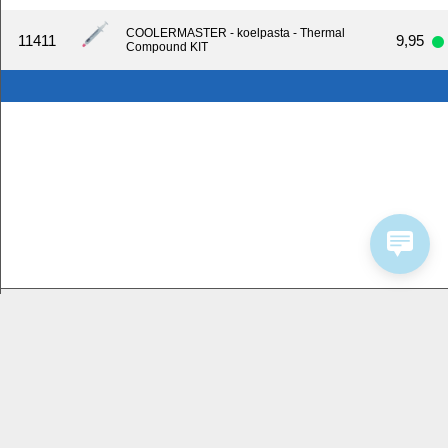
COOLERMASTER - koelpasta - Thermal
11411
9,95
Compound KIT
Bedrijfsinformatie
Service
Homeshop Computers
Contactformulier
Tijnjedijk 25
8936 AB Leeuwarden
058-2844000
2026 by Homeshop Computers alle rechten
voorbehouden