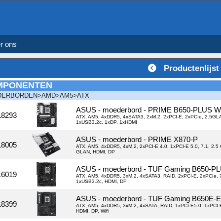
r ons
Productenlijst
MPONENTEN
DERBORDEN>AMD>AM5>ATX
ASUS - moederbord - PRIME B650-PLUS Wi
18293
ATX, AM5, 4xDDR5, 4xSATA3, 2xM.2, 2xPCI-E, 2xPCIe, 2.5GLA
1xUSB3.2c, 1xDP, 1xHDMI
ASUS - moederbord - PRIME X870-P
18005
ATX, AM5, 4xDDR5, 4xM.2, 2xPCI-E 4.0, 1xPCI-E 5.0, 7.1, 2
GLAN, HDMI, DP
ASUS - moederbord - TUF Gaming B650-P
16019
ATX, AM5, 4xDDR5, 3xM.2, 4xSATA3, RAID, 2xPCI-E, 2xPCIe,
1xUSB3.2c, HDMI, DP
ASUS - moederbord - TUF Gaming B650E-E 
18399
ATX, AM5, 4xDDR5, 3xM.2, 4xSATA, RAID, 1xPCI-E5.0, 1xPCI
HDMI, DP, Wifi