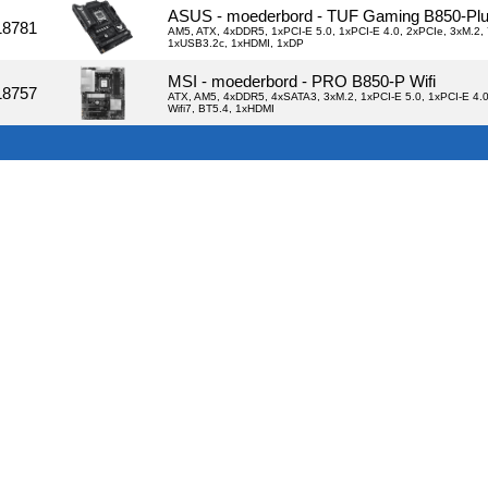
ASUS - moederbord - TUF Gaming B850-Plus
18781
AM5, ATX, 4xDDR5, 1xPCI-E 5.0, 1xPCI-E 4.0, 2xPCIe, 3xM.2, 
1xUSB3.2c, 1xHDMI, 1xDP
MSI - moederbord - PRO B850-P Wifi
18757
ATX, AM5, 4xDDR5, 4xSATA3, 3xM.2, 1xPCI-E 5.0, 1xPCI-E 4.
Wifi7, BT5.4, 1xHDMI