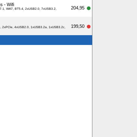
 - Wifi
204,95
7.1, Wifi7, BT5.4, 2xUSB2.0, 7xUSB3.2,
199,50
0, 2xPCIe, 4xUSB2.0, 1xUSB3.2a, 1xUSB3.2c,