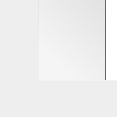
Bedrijfsinformatie
Homeshop Computers
Tijnjedijk 25
8936 AB Leeuwarden
058-2844000