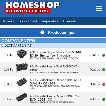
Account
Assortiment
Reparaties
Over ons
Productenlijst
COMPONENTEN
VIDEOKAARTEN>ATI
ANTEC - voeding - 850W - CSK850 PRO
18918
102,50
EC 80 - Bronze - semi modulair
ATX, 850W, 6xSATA, 3xMolex, 1x8pins, 1x4+4, 1xPC-E, 80+
ASUS - videokaart - Dual RX9060XT -
18718
512,50
16GB
PCI-E 5.0, 7680x4320, 16GB DDR6, 1xHDMI, 2xDP, 2xFAN
ASUS - videokaart - Radeon RX9060XT
DUAL RX OC - 8GB
18439
382,57
PCI-E 5.0, 7680x4320, 2xDP, 1xHDMI, 8GB, 550W TDP, 8pins,
2xFan
ASUS - videokaart - Radeon RX9070 -
18572
691,50
EVO - 16GB - OC
7680x4320, 16GB DDR5, PCI-E 5.0, 7680x4320, 3 Fans