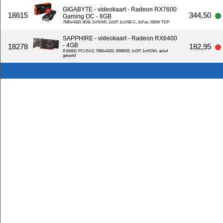
GIGABYTE - videokaart - Radeon RX7600
18615
344,50
Gaming OC - 8GB
7680x4320, 8GB, 2xHDMI, 2xDP, 1xUSB-C, 3xFan, 550W TDP
SAPPHIRE - videokaart - Radeon RX6400
- 4GB
18278
182,95
RX6400, PCI-E4.0, 7680x4320, 4096MB, 1xDP, 1xHDMI, aktief
gekoeld