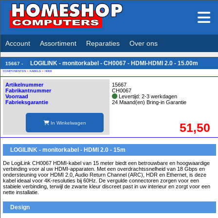
Account
Assortiment
Reparaties
Over ons
LOGILINK - monitorkabel - CH0067 - HDMI-HDMI 2.0 - 15.00m
15667 -
COMPONENTEN
>
KABELS
>
HDMI
Artikelnummer
15667
Fabrikantnummer
CH0067
Voorraad
Levertijd: 2-3 werkdagen
Fabrieksgarantie
24 Maand(en) Bring-in Garantie
In Winkelwagen
51,50
LOGILINK - monitorkabel - HDMI 2.0 - 15m
De LogiLink CH0067 HDMI-kabel van 15 meter biedt een betrouwbare en hoogwaardige
verbinding voor al uw HDMI-apparaten. Met een overdrachtssnelheid van 18 Gbps en
ondersteuning voor HDMI 2.0, Audio Return Channel (ARC), HDR en Ethernet, is deze
kabel ideaal voor 4K-resoluties bij 60Hz. De vergulde connectoren zorgen voor een
stabiele verbinding, terwijl de zwarte kleur discreet past in uw interieur en zorgt voor een
nette installatie.
Design