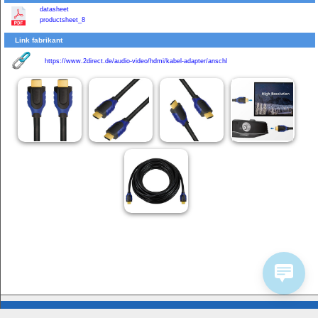
datasheet
productsheet_8
Link fabrikant
https://www.2direct.de/audio-video/hdmi/kabel-adapter/anschl
Bedrijfsinformatie
Service