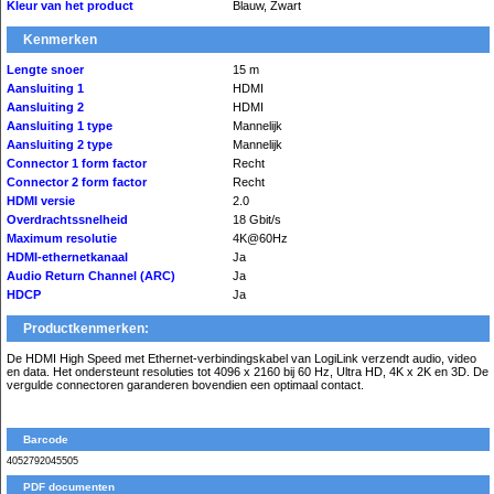
Kleur van het product
Blauw, Zwart
Kenmerken
Lengte snoer
15 m
Aansluiting 1
HDMI
Aansluiting 2
HDMI
Aansluiting 1 type
Mannelijk
Aansluiting 2 type
Mannelijk
Connector 1 form factor
Recht
Connector 2 form factor
Recht
HDMI versie
2.0
Overdrachtssnelheid
18 Gbit/s
Maximum resolutie
4K@60Hz
HDMI-ethernetkanaal
Ja
Audio Return Channel (ARC)
Ja
HDCP
Ja
Productkenmerken:
De HDMI High Speed met Ethernet-verbindingskabel van LogiLink verzendt audio, video
en data. Het ondersteunt resoluties tot 4096 x 2160 bij 60 Hz, Ultra HD, 4K x 2K en 3D. De
vergulde connectoren garanderen bovendien een optimaal contact.
Barcode
4052792045505
PDF documenten