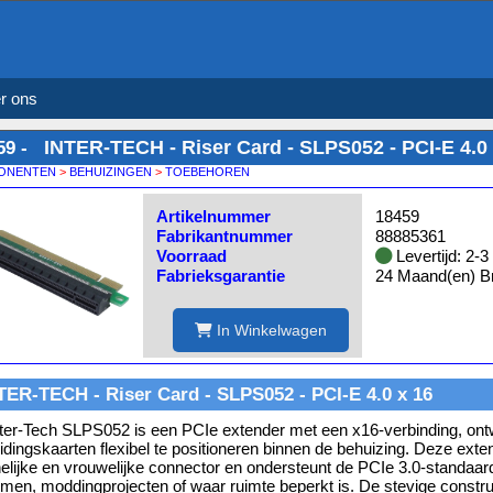
r ons
INTER-TECH - Riser Card - SLPS052 - PCI-E 4.0 
59 -
ONENTEN
>
BEHUIZINGEN
>
TOEBEHOREN
Artikelnummer
18459
Fabrikantnummer
88885361
Voorraad
Levertijd: 2-
Fabrieksgarantie
24 Maand(en) Br
In Winkelwagen
TER-TECH - Riser Card - SLPS052 - PCI-E 4.0 x 16
ter-Tech SLPS052 is een PCIe extender met een x16-verbinding, on
eidingskaarten flexibel te positioneren binnen de behuizing. Deze ext
lijke en vrouwelijke connector en ondersteunt de PCIe 3.0-standaar
men, moddingprojecten of waar ruimte beperkt is. De stevige constru