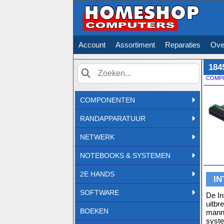
Account
Assortiment
Reparaties
Ove
184
COMP
Zoek
COMPONENTEN
RANDAPPARATUUR
NETWERK
NOTEBOOKS & SYSTEMEN
2E HANDS
IN
SOFTWARE
De In
uitbr
BOEKEN
manne
syste