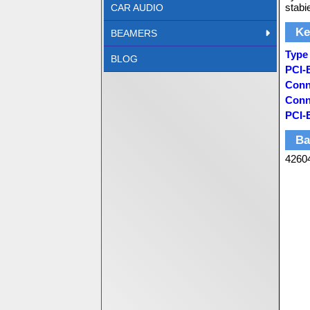
stabi
CAR AUDIO
Ke
BEAMERS
Type
BLOG
PCI-
Conn
Conn
PCI-
Ba
4260