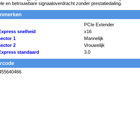
ele en betrouwbare signaaloverdracht zonder prestatiedaling.
nmerken
PCIe Extender
Express snelheid
x16
ector 1
Mannelijk
ector 2
Vrouwelijk
Express standaard
3.0
rcode
455640466