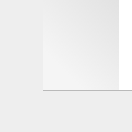
Bedrijfsinformatie
Homeshop Computers
Tijnjedijk 25
8936 AB Leeuwarden
058-2844000