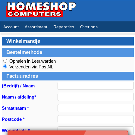
Account
Assortiment
Reparaties
Over ons
Winkelmandje
Bestelmethode
Ophalen in Leeuwarden
Verzenden via PostNL
Factuuradres
(Bedrijf) / Naam
Naam / afdeling*
Straatnaam *
Postcode *
Woonplaats *