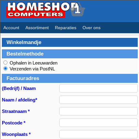
1
Account
Assortiment
Reparaties
Over ons
Winkelmandje
Bestelmethode
Ophalen in Leeuwarden
Verzenden via PostNL
Factuuradres
(Bedrijf) / Naam
Naam / afdeling*
Straatnaam *
Postcode *
Woonplaats *