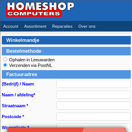
Account
Assortiment
Reparaties
Over ons
Winkelmandje
Bestelmethode
Ophalen in Leeuwarden
Verzenden via PostNL
Factuuradres
(Bedrijf) / Naam
Naam / afdeling*
Straatnaam *
Postcode *
Woonplaats *