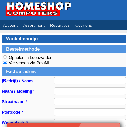
Account
Assortiment
Reparaties
Over ons
Winkelmandje
Bestelmethode
Ophalen in Leeuwarden
Verzenden via PostNL
Factuuradres
(Bedrijf) / Naam
Naam / afdeling*
Straatnaam *
Postcode *
Woonplaats *