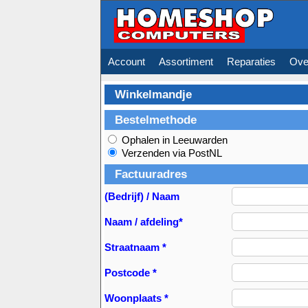
Account
Assortiment
Reparaties
Ove
Winkelmandje
Bestelmethode
Ophalen in Leeuwarden
Verzenden via PostNL
Factuuradres
(Bedrijf) / Naam
Naam / afdeling*
Straatnaam *
Postcode *
Woonplaats *