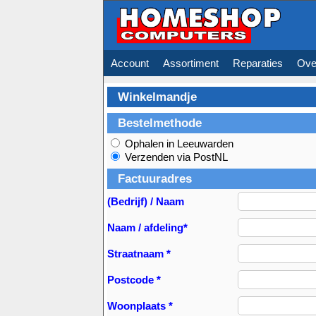
Account
Assortiment
Reparaties
Ove
Winkelmandje
Bestelmethode
Ophalen in Leeuwarden
Verzenden via PostNL
Factuuradres
(Bedrijf) / Naam
Naam / afdeling*
Straatnaam *
Postcode *
Woonplaats *