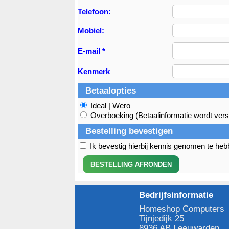
Telefoon:
Mobiel:
E-mail *
Kenmerk
Betaalopties
Ideal | Wero
Overboeking (Betaalinformatie wordt vers
Bestelling bevestigen
Ik bevestig hierbij kennis genomen te he
Bedrijfsinformatie
Homeshop Computers
Tijnjedijk 25
8936 AB Leeuwarden