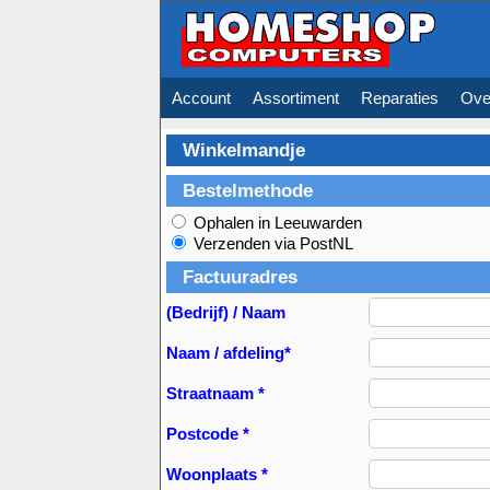
Account
Assortiment
Reparaties
Ove
Winkelmandje
Bestelmethode
Ophalen in Leeuwarden
Verzenden via PostNL
Factuuradres
(Bedrijf) / Naam
Naam / afdeling*
Straatnaam *
Postcode *
Woonplaats *