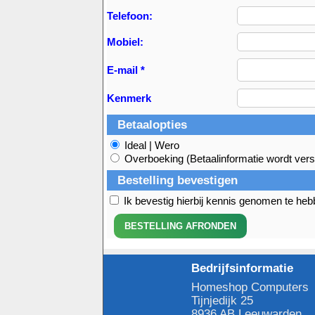
Telefoon:
Mobiel:
E-mail *
Kenmerk
Betaalopties
Ideal | Wero
Overboeking (Betaalinformatie wordt vers
Bestelling bevestigen
Ik bevestig hierbij kennis genomen te he
Bedrijfsinformatie
Homeshop Computers
Tijnjedijk 25
8936 AB Leeuwarden